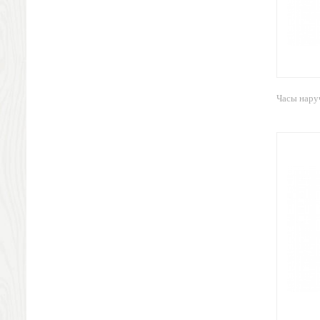
Ножи разделочные доски
Фоторамки и фотоальбомы
Уход за обувью
Игрушки
Шкатулки
Декоративные подушки
Часы нару
Интерьерные подарки
Винные аксессуары оптом
Свет
Природа и быт
Свечи и подсвечники
Садовый инвентарь
Домашний текстиль
Офисные принадлежности
Настольные аксессуары
Настольные календари
Подставки для визиток записок телефонов
Канцтовары
Промо