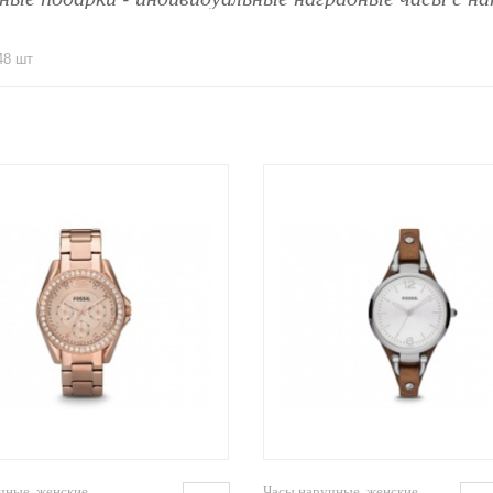
48 шт
чные, женские
Часы наручные, женские