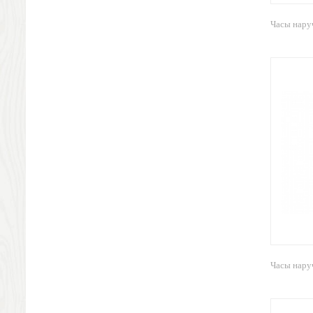
Антистрессы
Часы нару
Светоотражатели
Зажигалки
Зеркала и косметички
Открывашки
Промо-мелочи
Зонты и дождевики
Зонты-трости
Складные зонты
Дождевики
Деловые аксессуары
Дорожные органайзеры
Обложки для документов
Зажимы для купюр
Папки, блокноты
Часы нару
Визитницы настольные
Платки шелковые
Кошельки, портмоне, ключницы