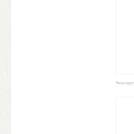
Визитницы футляры для карт
Электроника и аксессуары
Фитнесс часы
Аксессуары для мобильных устройств
USB-устройства
Наборы для презентаций, лазерные указки
Компьютерные мыши и клавиатуры
Зарядные устройства
Универсальные аккумуляторы
Техника
Аудио-колонки и динамики
Наушники
Часы нару
Аксессуары
Чехлы
Зарядные станции
Внешние жесткие диски
Часы
Настольные часы
Настенные часы