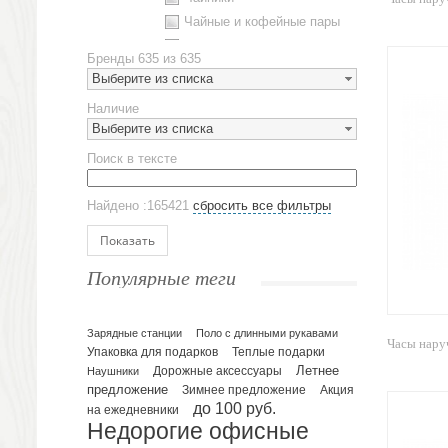
Чайные и кофейные пары
Металлическая посуда
Бренды
635 из 635
Наборы посуды
Выберите из списка
Предметы сервировки
Наличие
Стаканы
Выберите из списка
Эко кружки
Поиск в тексте
ЕВРОПОСУДА
Аксессуары
Найдено :165421
сбросить все фильтры
Ежедневники и блокноты
Блокноты
Показать
Ежедневники полудатированные
Популярные теги
Датированные ежедневники
Ежедневники недатированные
Планинги и телефонные книжки
Зарядные станции
Поло с длинными рукавами
Часы нару
Упаковка для подарков
Теплые подарки
Планинги датированные
Летнее
Наушники
Дорожные аксессуары
Планинги недатированные
предложение
Зимнее предложение
Акция
Телефонные книжки
до 100 руб.
на ежедневники
Недорогие офисные
Еженедельники