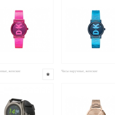
чные, женские
Часы наручные, женские