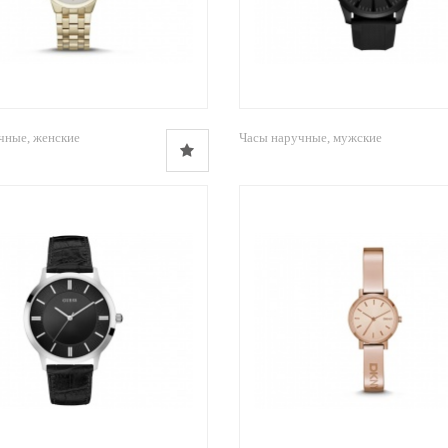
чные, женские
Часы наручные, мужские