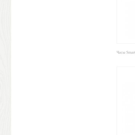
Песочные часы
Наручные часы
Погодные станции, термометры
Упаковка
Подарочная упаковка
Жестяная упаковка
Стружка и бумага
Часы Smart
Подарочные пакеты
Новогодние подарки
Символ года
Новогодний стол
Новогодние украшения
Новогодняя упаковка
Новогодние игрушки
Подарки для всех
Наборы новогодние
Ёлочные игрушки
Ручки и карандаши
Пластиковые ручки