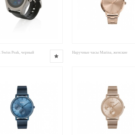
 Swiss Peak, черный
Наручные часы Marina, женские