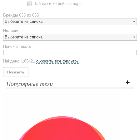
Чайные и кофейные пары
Металлическая посуда
Бренды
635 из 635
Наборы посуды
Выберите из списка
Предметы сервировки
Наличие
Стаканы
Выберите из списка
Эко кружки
Поиск в тексте
ЕВРОПОСУДА
Аксессуары
Найдено :165421
сбросить все фильтры
Ежедневники и блокноты
Блокноты
Показать
Ежедневники полудатированные
Популярные теги
Датированные ежедневники
Ежедневники недатированные
Планинги и телефонные книжки
Планинги датированные
Планинги недатированные
Телефонные книжки
Еженедельники
Органайзер на ежедневник