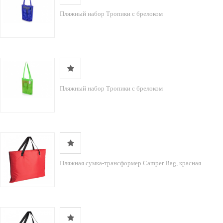
Пляжный набор Тропики с брелоком
Пляжный набор Тропики с брелоком
Пляжная сумка-трансформер Camper Bag, красная