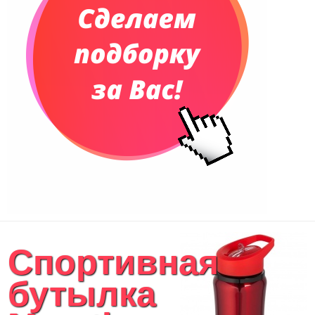
Сумки и Рюкзаки
Сумки для планшетов и ноутбуков
Рюкзаки
Конференц-сумки
Чемоданы
Сумки для покупок промо
Несессеры и косметички
Сумки спортивные
Сумки дорожные
Портфели
Чехлы для планшетов и ноутбуков
Сумка на пояс или шею
Аксессуары
Женские сумки
Спортивная
Уютный дом
Текстиль для ванной комнаты
бутылка
Кухонные приспособления
Кухонный текстиль