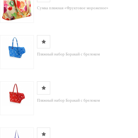
Сумка пляжная «Фруктовое мороженое»
Пляжный набор Боракай с брелоком
Пляжный набор Боракай с брелоком