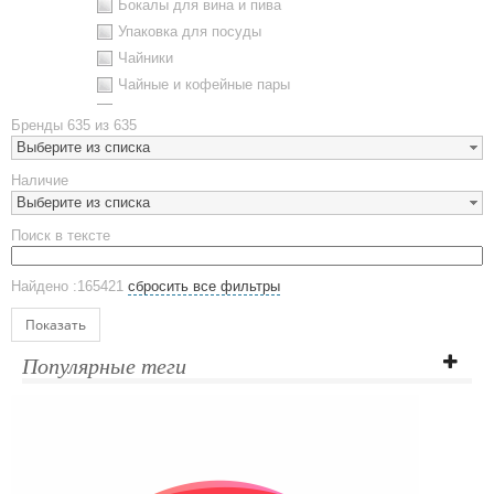
Бокалы для вина и пива
Упаковка для посуды
Чайники
Чайные и кофейные пары
Металлическая посуда
Бренды
635 из 635
Наборы посуды
Выберите из списка
Предметы сервировки
Наличие
Стаканы
Выберите из списка
Эко кружки
Поиск в тексте
ЕВРОПОСУДА
Аксессуары
Найдено :165421
сбросить все фильтры
Ежедневники и блокноты
Блокноты
Показать
Ежедневники полудатированные
Популярные теги
Датированные ежедневники
Ежедневники недатированные
Планинги и телефонные книжки
Планинги датированные
Планинги недатированные