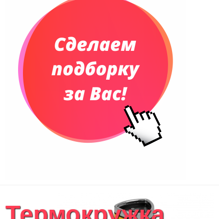
Телефонные книжки
Еженедельники
Органайзер на ежедневник
Сумки и Рюкзаки
Сумки для планшетов и ноутбуков
Рюкзаки
Конференц-сумки
Чемоданы
Сумки для покупок промо
Несессеры и косметички
Сумки спортивные
Сумки дорожные
Портфели
Чехлы для планшетов и ноутбуков
Сумка на пояс или шею
Аксессуары
Женские сумки
Термокружка
Уютный дом
Текстиль для ванной комнаты