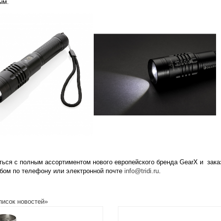
ым.
ться с полным ассортиментом
нового европейского бренда
GearX
и зака
обом по телефону или электронной почте
info
@
tridi
.
ru
.
писок новостей»