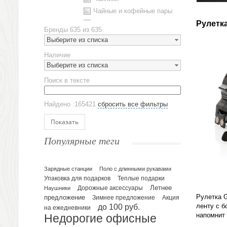
Чайные и кофейные пары
Металлическая посуда
Рулетк
Бренды
635 из 635
Наборы посуды
Выберите из списка
Предметы сервировки
Наличие
Стаканы
Выберите из списка
Эко кружки
Поиск в тексте
ЕВРОПОСУДА
Аксессуары
Найдено :165421
сбросить все фильтры
Ежедневники и блокноты
Блокноты
Показать
Ежедневники полудатированные
Популярные теги
Датированные ежедневники
Ежедневники недатированные
Планинги и телефонные книжки
Зарядные станции
Поло с длинными рукавами
Упаковка для подарков
Теплые подарки
Планинги датированные
Летнее
Наушники
Дорожные аксессуары
Планинги недатированные
Рулетка 
предложение
Зимнее предложение
Акция
Телефонные книжки
до 100 руб.
ленту с б
на ежедневники
напомнит 
Недорогие офисные
Еженедельники