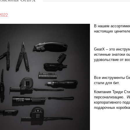
2022
В нашем ассортиме
настоящих ценителе
GearX
– это инструм
истинные знатоки о
удовольствие от во
Все инструменты
G
стали для бит.
Компания Триди Сти
персонализацию. Ин
корпоративного под
подарочных коробка