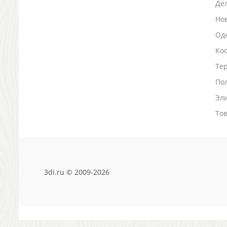
Де
Визитницы футляры для карт
Электроника и аксессуары
Но
Фитнесс часы
Оде
Аксессуары для мобильных устройств
Ко
USB-устройства
Наборы для презентаций, лазерные указки
Тер
Компьютерные мыши и клавиатуры
По
Зарядные устройства
Эл
Универсальные аккумуляторы
Техника
То
Аудио-колонки и динамики
Наушники
Аксессуары
Чехлы
3di.ru © 2009-2026
Зарядные станции
Внешние жесткие диски
Часы
Настольные часы
Настенные часы