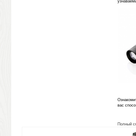
узнаваем
Ножи разделочные доски
Фоторамки и фотоальбомы
Уход за обувью
Игрушки
Шкатулки
Декоративные подушки
Интерьерные подарки
Винные аксессуары оптом
Свет
Природа и быт
Свечи и подсвечники
Садовый инвентарь
Домашний текстиль
Офисные принадлежности
Ознакоми
вас спос
Настольные аксессуары
Настольные календари
Подставки для визиток записок телефонов
Полный с
Канцтовары
Промо