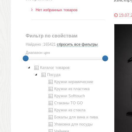
Нет избранных товаров
19.07.
Фильтр по свойствам
Найдено :165421
сбросить все фильтры
Диапазон цен
Каталог товаров
Посуда
Кружки керамические
Кружки из пластика
Кружки Softtouch
Стаканы TO GO
Кружки из стекла
Бокалы для вина и пива
Упаковка для посуды
Чайники