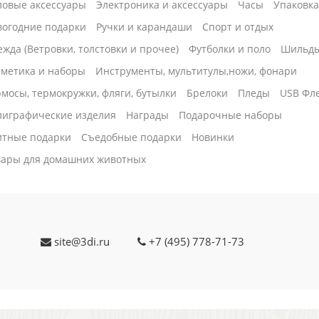
ловые аксессуары
Электроника и аксессуары
Часы
Упаковк
вогодние подарки
Ручки и карандаши
Спорт и отдых
жда (Ветровки, толстовки и прочее)
Футболки и поло
Шильд
сметика и наборы
Инструменты, мультитулы,ножи, фонари
мосы, термокружки, фляги, бутылки
Брелоки
Пледы
USB Фл
лиграфические изделия
Награды
Подарочные наборы
итные подарки
Cъедобные подарки
Новинки
вары для домашних животных
site@3di.ru
+7 (495) 778-71-73