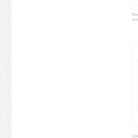
Визитницы футляры для карт
Электроника и аксессуары
Рюк
Фитнесс часы
по
Аксессуары для мобильных устройств
USB-устройства
Наборы для презентаций, лазерные указки
Компьютерные мыши и клавиатуры
Зарядные устройства
Универсальные аккумуляторы
Техника
Аудио-колонки и динамики
Наушники
Аксессуары
Чехлы
Зарядные станции
Внешние жесткие диски
Часы
Настольные часы
Настенные часы
Зон