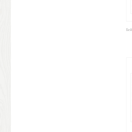
Антистрессы
Светоотражатели
Зажигалки
Зеркала и косметички
Бей
Открывашки
Промо-мелочи
Зонты и дождевики
Зонты-трости
Складные зонты
Дождевики
Деловые аксессуары
Дорожные органайзеры
Обложки для документов
Зажимы для купюр
Папки, блокноты
Визитницы настольные
Платки шелковые
Кошельки, портмоне, ключницы