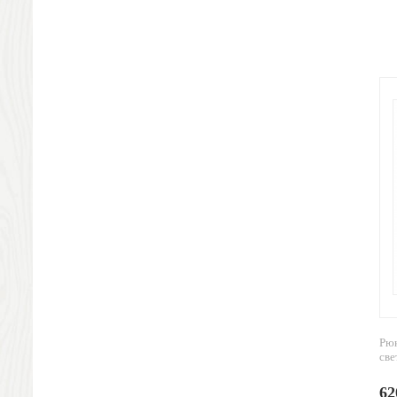
Песочные часы
Наручные часы
Погодные станции, термометры
Упаковка
Подарочная упаковка
Жестяная упаковка
Стружка и бумага
Подарочные пакеты
Новогодние подарки
Символ года
Новогодний стол
Новогодние украшения
Новогодняя упаковка
Новогодние игрушки
Подарки для всех
Наборы новогодние
Рюк
Ёлочные игрушки
све
Ручки и карандаши
62
Пластиковые ручки