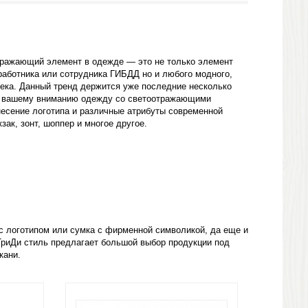
тражающий элемент в одежде — это не только элемент
аботника или сотрудника ГИБДД но и любого модного,
ека. Данный тренд держится уже последние несколько
м вашему вниманию одежду со светоотражающими
есение логотипа и различные атрибуты современной
кзак, зонт, шоппер и многое другое.
с логотипом или сумка с фирменной символикой, да еще и
ТриДи стиль предлагает большой выбор продукции под
кани.