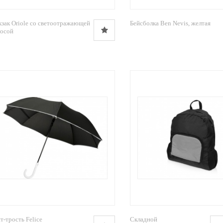
зак Oriole со светоотражающей
Бейсболка Ben Nevis, желтая
лосой
т-трость Felice
Складной