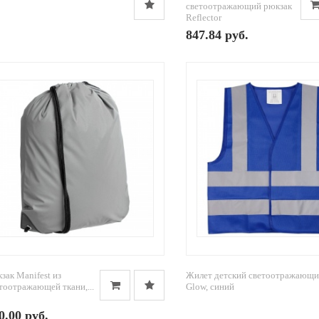
светоотражающий рюкзак
Reflector
847.84 руб.
зак Manifest из
Жилет детский светоотражающ
тоотражающей ткани,...
Glow, синий
0.00 руб.