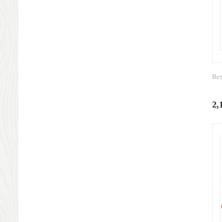
Ножи разделочные доски
Фоторамки и фотоальбомы
Уход за обувью
Игрушки
Шкатулки
Декоративные подушки
Вет
Интерьерные подарки
Винные аксессуары оптом
Свет
2,
Природа и быт
Свечи и подсвечники
Садовый инвентарь
Домашний текстиль
Офисные принадлежности
Настольные аксессуары
Настольные календари
Подставки для визиток записок телефонов
Канцтовары
Промо