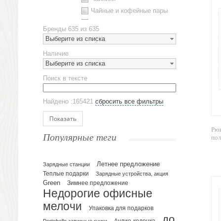
Чайные и кофейные пары
Металлическая посуда
Бренды
635 из 635
Наборы посуды
Выберите из списка
Предметы сервировки
Наличие
Стаканы
Выберите из списка
Эко кружки
Поиск в тексте
ЕВРОПОСУДА
Аксессуары
Найдено :165421
сбросить все фильтры
Ежедневники и блокноты
Блокноты
Показать
Ежедневники полудатированные
Рюк
Популярные теги
по
Датированные ежедневники
Ежедневники недатированные
Летнее предложение
Планинги и телефонные книжки
Зарядные станции
Теплые подарки
Зарядные устройства, акция
Планинги датированные
Green
Зимнее предложение
Планинги недатированные
Недорогие офисные
Телефонные книжки
мелочи
Упаковка для подарков
Еженедельники
до
Portobello записные книги
Аудио-колонка