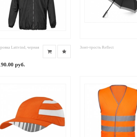
ровка Lattvind, черная
Зонт-трость Reflect
190.00 руб.