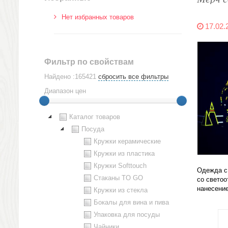
Нет избранных товаров
17.02.
Фильтр по свойствам
Найдено :165421
сбросить все фильтры
Диапазон цен
Каталог товаров
Посуда
Кружки керамические
Кружки из пластика
Кружки Softtouch
Одежда с 
Стаканы TO GO
со свето
нанесени
Кружки из стекла
Бокалы для вина и пива
Упаковка для посуды
Чайники