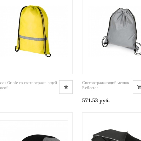
зак Oriole со светоотражающей
Светоотражающий мешок
лосой
Reflector
571.53 руб.