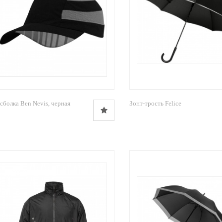
сболка Ben Nevis, черная
Зонт-трость Felice