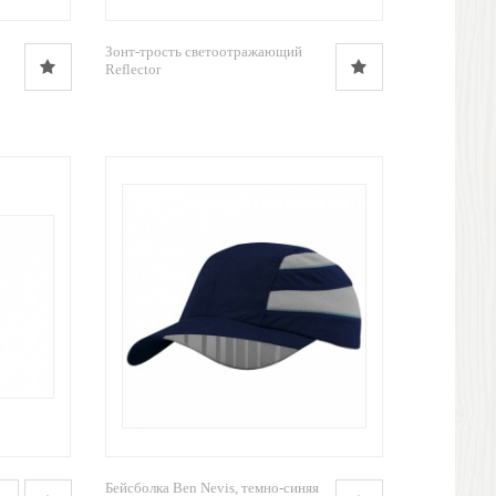
Зонт-трость светоотражающий
Reflector
Бейсболка Ben Nevis, темно-синяя