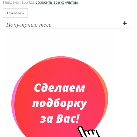
Найдено :165421
сбросить все фильтры
Ежедневники и блокноты
Блокноты
Показать
Ежедневники полудатированные
Популярные теги
Датированные ежедневники
Ежедневники недатированные
Планинги и телефонные книжки
Планинги датированные
Планинги недатированные
Телефонные книжки
Еженедельники
Органайзер на ежедневник
Сумки и Рюкзаки
Сумки для планшетов и ноутбуков
Рюкзаки
Конференц-сумки
Чемоданы
Сумки для покупок промо
Несессеры и косметички