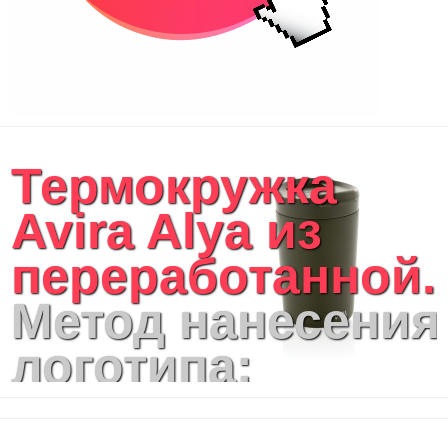
Сумки спортивные
Сумки дорожные
Портфели
Чехлы для планшетов и ноутбуков
Сумка на пояс или шею
Аксессуары
Женские сумки
Термокружка
Уютный дом
Текстиль для ванной комнаты
Avira Alya из
Кухонные приспособления
Кухонный текстиль
переработанной..
Ножи разделочные доски
Фоторамки и фотоальбомы
Метод нанесения
Уход за обувью
Игрушки
логотипа:
Шкатулки
Декоративные подушки
круговая УФ-
Интерьерные подарки
Винные аксессуары оптом