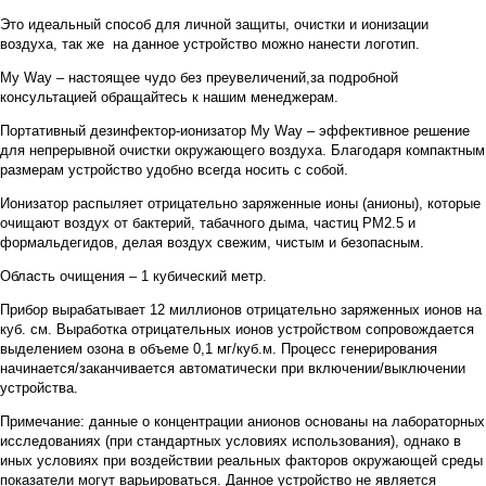
Это идеальный способ для личной защиты, очистки и ионизации
воздуха, так же на данное устройство можно нанести логотип.
My Way – настоящее чудо без преувеличений,за подробной
консультацией обращайтесь к нашим менеджерам.
Портативный дезинфектор-ионизатор My Way – эффективное решение
для непрерывной очистки окружающего воздуха. Благодаря компактным
размерам устройство удобно всегда носить с собой.
Ионизатор распыляет отрицательно заряженные ионы (анионы), которые
очищают воздух от бактерий, табачного дыма, частиц PM2.5 и
формальдегидов, делая воздух свежим, чистым и безопасным.
Область очищения – 1 кубический метр.
Прибор вырабатывает 12 миллионов отрицательно заряженных ионов на
куб. см. Выработка отрицательных ионов устройством сопровождается
выделением озона в объеме 0,1 мг/куб.м. Процесс генерирования
начинается/заканчивается автоматически при включении/выключении
устройства.
Примечание: данные о концентрации анионов основаны на лабораторных
исследованиях (при стандартных условиях использования), однако в
иных условиях при воздействии реальных факторов окружающей среды
показатели могут варьироваться. Данное устройство не является