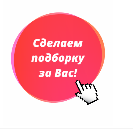
Планинги датированные
Планинги недатированные
Телефонные книжки
Еженедельники
Органайзер на ежедневник
Сумки и Рюкзаки
Сумки для планшетов и ноутбуков
Рюкзаки
Конференц-сумки
Чемоданы
Сумки для покупок промо
Несессеры и косметички
Сумки спортивные
Сумки дорожные
Портфели
Чехлы для планшетов и ноутбуков
Сумка на пояс или шею
Аксессуары