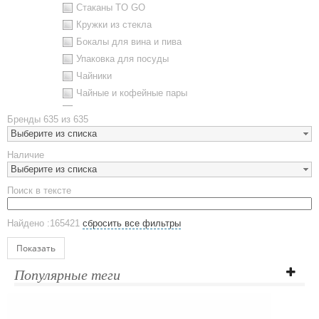
Стаканы TO GO
Кружки из стекла
Бокалы для вина и пива
Упаковка для посуды
Чайники
Чайные и кофейные пары
Металлическая посуда
Бренды
635 из 635
Наборы посуды
Выберите из списка
Предметы сервировки
Наличие
Стаканы
Выберите из списка
Эко кружки
Поиск в тексте
ЕВРОПОСУДА
Аксессуары
Найдено :165421
сбросить все фильтры
Ежедневники и блокноты
Блокноты
Показать
Ежедневники полудатированные
Популярные теги
Датированные ежедневники
Ежедневники недатированные
Планинги и телефонные книжки