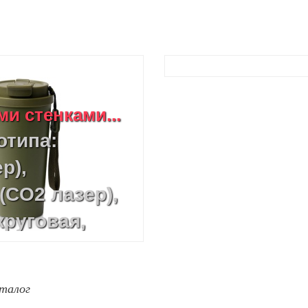
и стенками...
отипа:
р),
(CO2 лазер),
круговая,
ть, УФ-
талог