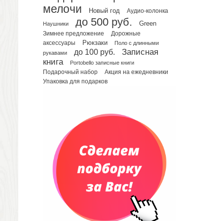
Планинги недатированные
мелочи
Новый год
Аудио-колонка
Телефонные книжки
до 500 руб.
Green
Еженедельники
Наушники
Зимнее предложение
Дорожные
Органайзер на ежедневник
Рюкзаки
аксессуары
Поло с длинными
Сумки и Рюкзаки
до 100 руб.
Записная
рукавами
Сумки для планшетов и ноутбуков
книга
Portobello записные книги
Рюкзаки
Подарочный набор
Акция на ежедневники
Упаковка для подарков
Конференц-сумки
Чемоданы
Сумки для покупок промо
Несессеры и косметички
Сумки спортивные
Сумки дорожные
Портфели
Чехлы для планшетов и ноутбуков
Сумка на пояс или шею
Аксессуары
Женские сумки
Уютный дом