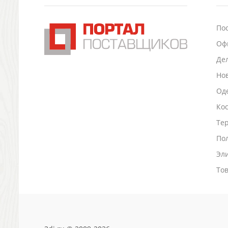
Подставки для визиток записок телефонов
Канцтовары
По
Промо
Оф
Антистрессы
Светоотражатели
Де
Зажигалки
Но
Зеркала и косметички
Оде
Открывашки
Ко
Промо-мелочи
Зонты и дождевики
Тер
Зонты-трости
По
Складные зонты
Эл
Дождевики
Деловые аксессуары
То
Дорожные органайзеры
Обложки для документов
Зажимы для купюр
Папки, блокноты