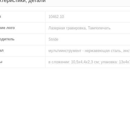
ктеристики, детали
л
10462.10
ние лого
Лазерная гравировка, Тампопечать
одитель
Stride
ал
мультиинструмент - нержавеющая сталь, инс
ы
в сложении: 10,5х4,4х2,3 см; упаковка: 13х4х