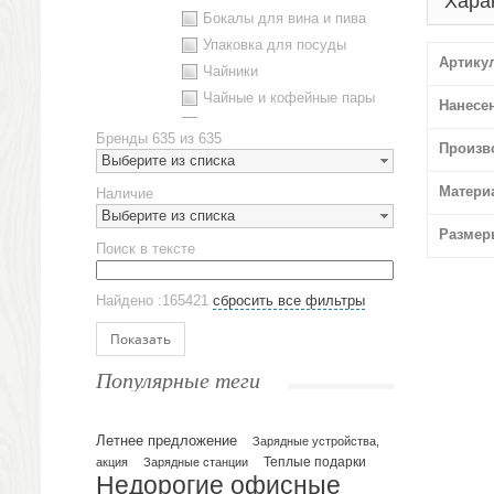
Хара
Бокалы для вина и пива
Упаковка для посуды
Артику
Чайники
Чайные и кофейные пары
Нанесе
Металлическая посуда
Бренды
635 из 635
Произв
Наборы посуды
Выберите из списка
Предметы сервировки
Матери
Наличие
Стаканы
Выберите из списка
Эко кружки
Размер
Поиск в тексте
ЕВРОПОСУДА
Аксессуары
Найдено :165421
сбросить все фильтры
Ежедневники и блокноты
Блокноты
Показать
Ежедневники полудатированные
Популярные теги
Датированные ежедневники
Ежедневники недатированные
Летнее предложение
Планинги и телефонные книжки
Зарядные устройства,
акция
Зарядные станции
Теплые подарки
Планинги датированные
Недорогие офисные