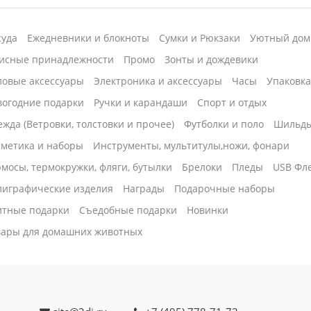
суда
Ежедневники и блокноты
Сумки и Рюкзаки
Уютный дом
исные принадлежности
Промо
Зонты и дождевики
ловые аксессуары
Электроника и аксессуары
Часы
Упаковк
вогодние подарки
Ручки и карандаши
Спорт и отдых
жда (Ветровки, толстовки и прочее)
Футболки и поло
Шильд
сметика и наборы
Инструменты, мультитулы,ножи, фонари
мосы, термокружки, фляги, бутылки
Брелоки
Пледы
USB Фл
лиграфические изделия
Награды
Подарочные наборы
итные подарки
Cъедобные подарки
Новинки
вары для домашних животных