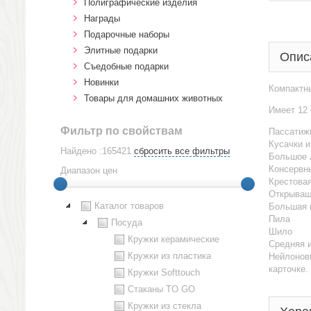
Полиграфические изделия
Награды
Подарочные наборы
Элитные подарки
Опис
Cъедобные подарки
Новинки
Компактн
Товары для домашних животных
Имеет 12
Фильтр по свойствам
Пассатиж
Кусачки и
Найдено :165421
сбросить все фильтры
Большое 
Консервн
Диапазон цен
Крестовая
Открываш
Каталог товаров
Большая 
Пила
Посуда
Шило
Кружки керамические
Средняя и
Кружки из пластика
Нейлоновы
карточке.
Кружки Softtouch
Стаканы TO GO
Кружки из стекла