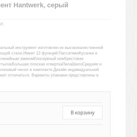
ент Hantwerk, серый
т.
альный инструмент изготовлен из высококачественной
ющей стали.Имеет 12 функций:ПассатижиКусачки и
 линейным замкомКонсервный ножКрестовая
бутылокБольшая плоская отверткаПилаШилоСредняя и
йлоновый чехол в комплекте.Дизайн индивидуальной
ожет отличаться. Варианты упаковки представлены в
В корзину