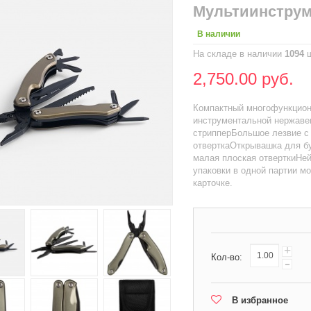
Мультиинструм
В наличии
На складе в наличии
1094
ш
2,750.00 руб.
Компактный многофункцион
инструментальной нержаве
стрипперБольшое лезвие с
отверткаОткрывашка для 
малая плоская отверткиНе
упаковки в одной партии м
карточке.
+
Кол-во:
-
В избранное