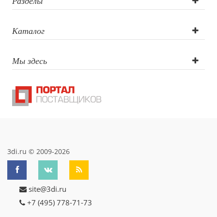
лазер),
Разделы
Трафаретная
Каталог
печать круговая,
Мы здесь
УФ-печать,
Цифровая
печать,
Гравировка
(CO2 лазер),
3di.ru © 2009-2026
Тампопечать
site@3di.ru
+7 (495) 778-71-73