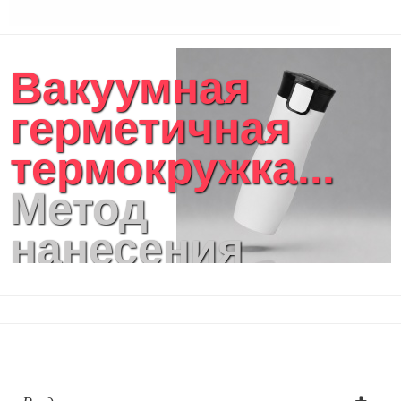
Вакуумная
герметичная
термокружка...
Метод
нанесения
логотипа:
Гравировка
круговая (CO2