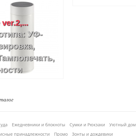
er.2,...
отипа: УФ-
вировка,
Тампопечать,
ности
талог
суда
Ежедневники и блокноты
Сумки и Рюкзаки
Уютный дом
исные принадлежности
Промо
Зонты и дождевики