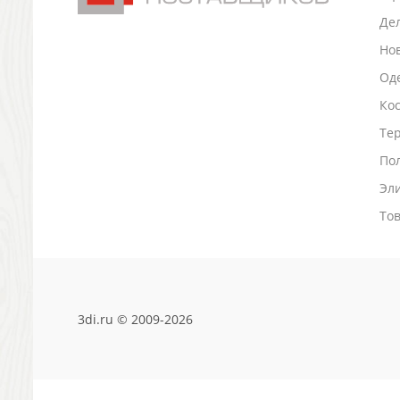
Светоотражатели
Де
Зажигалки
Но
Зеркала и косметички
Оде
Открывашки
Ко
Промо-мелочи
Зонты и дождевики
Тер
Зонты-трости
По
Складные зонты
Эл
Дождевики
Деловые аксессуары
То
Дорожные органайзеры
Обложки для документов
Зажимы для купюр
Папки, блокноты
3di.ru © 2009-2026
Визитницы настольные
Платки шелковые
Кошельки, портмоне, ключницы
Визитницы футляры для карт