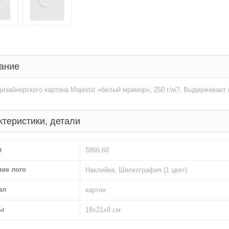
ание
дизайнерского картона Majestic «белый мрамор», 250 г/м?. Выдерживает в
ктеристики, детали
л
5866.60
ние лого
Наклейка, Шелкография (1 цвет)
ал
картон
ы
18х21х8 см