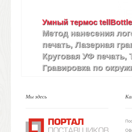
Фоторамки и фотоальбомы
Уход за обувью
Игрушки
Умный термос tellBottle v
Шкатулки
Метод нанесения лог
Декоративные подушки
Интерьерные подарки
печать, Лазерная гра
Винные аксессуары оптом
Свет
Круговая УФ печать, 
Природа и быт
Гравировка по окруж
Свечи и подсвечники
Садовый инвентарь
Домашний текстиль
Офисные принадлежности
Мы здесь
Ка
Настольные аксессуары
Настольные календари
Подставки для визиток записок телефонов
Канцтовары
По
Промо
Оф
Антистрессы