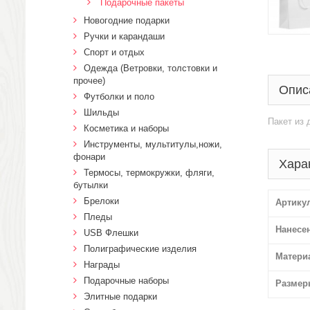
Подарочные пакеты
Новогодние подарки
Ручки и карандаши
Спорт и отдых
Одежда (Ветровки, толстовки и
прочее)
Опис
Футболки и поло
Шильды
Пакет из 
Косметика и наборы
Инструменты, мультитулы,ножи,
фонари
Хара
Термосы, термокружки, фляги,
бутылки
Брелоки
Артику
Пледы
Нанесе
USB Флешки
Полиграфические изделия
Матери
Награды
Подарочные наборы
Размер
Элитные подарки