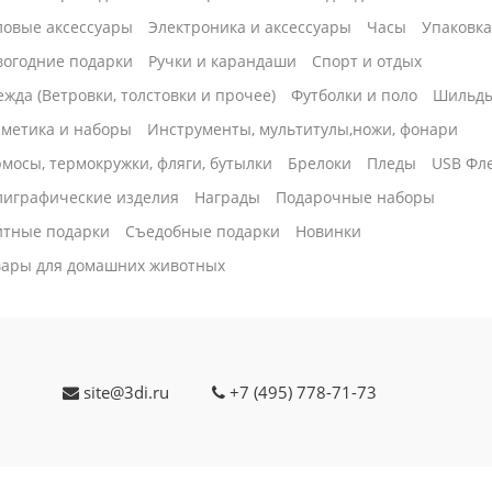
ловые аксессуары
Электроника и аксессуары
Часы
Упаковк
вогодние подарки
Ручки и карандаши
Спорт и отдых
жда (Ветровки, толстовки и прочее)
Футболки и поло
Шильд
сметика и наборы
Инструменты, мультитулы,ножи, фонари
мосы, термокружки, фляги, бутылки
Брелоки
Пледы
USB Фл
лиграфические изделия
Награды
Подарочные наборы
итные подарки
Cъедобные подарки
Новинки
вары для домашних животных
site@3di.ru
+7 (495) 778-71-73