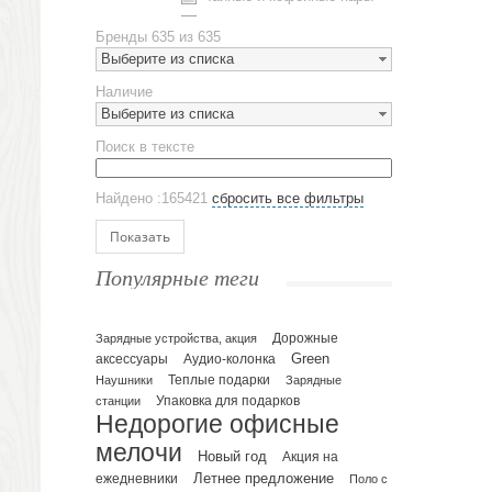
Металлическая посуда
Бренды
635 из 635
Наборы посуды
Выберите из списка
Предметы сервировки
Наличие
Стаканы
Выберите из списка
Эко кружки
Поиск в тексте
ЕВРОПОСУДА
Аксессуары
Найдено :165421
сбросить все фильтры
Ежедневники и блокноты
Блокноты
Показать
Ежедневники полудатированные
Популярные теги
Датированные ежедневники
Ежедневники недатированные
Планинги и телефонные книжки
Зарядные устройства, акция
Дорожные
Green
аксессуары
Аудио-колонка
Планинги датированные
Наушники
Теплые подарки
Зарядные
Планинги недатированные
Упаковка для подарков
станции
Телефонные книжки
Недорогие офисные
Еженедельники
мелочи
Новый год
Акция на
Органайзер на ежедневник
Летнее предложение
ежедневники
Поло с