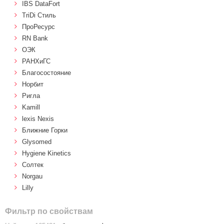
IBS DataFort
TriDi Стиль
ПроРесурс
RN Bank
ОЭК
РАНХиГС
Благосостояние
Норбит
Ригла
Kamill
lexis Nexis
Ближние Горки
Glysomed
Hygiene Kinetics
Солтек
Norgau
Lilly
Фильтр по свойствам