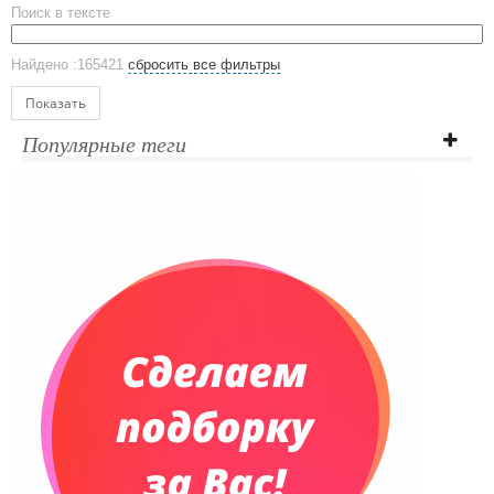
Поиск в тексте
ЕВРОПОСУДА
Аксессуары
Найдено :165421
сбросить все фильтры
Ежедневники и блокноты
Блокноты
Показать
Ежедневники полудатированные
Популярные теги
Датированные ежедневники
Ежедневники недатированные
Планинги и телефонные книжки
Планинги датированные
Планинги недатированные
Телефонные книжки
Еженедельники
Органайзер на ежедневник
Сумки и Рюкзаки
Сумки для планшетов и ноутбуков
Рюкзаки
Конференц-сумки
Чемоданы