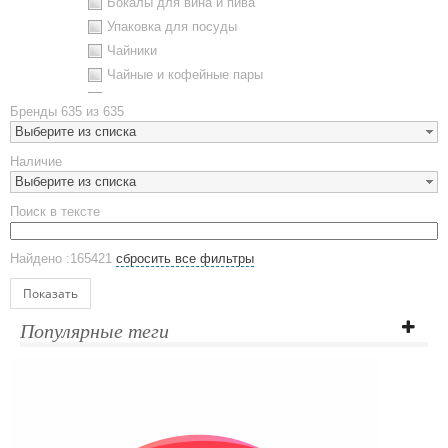
Бокалы для вина и пива
Упаковка для посуды
Чайники
Чайные и кофейные пары
Металлическая посуда
Бренды
635 из 635
Наборы посуды
Выберите из списка
Предметы сервировки
Наличие
Стаканы
Выберите из списка
Эко кружки
Поиск в тексте
ЕВРОПОСУДА
Аксессуары
Найдено :165421
сбросить все фильтры
Ежедневники и блокноты
Блокноты
Показать
Ежедневники полудатированные
Популярные теги
Датированные ежедневники
Ежедневники недатированные
Планинги и телефонные книжки
Планинги датированные
Планинги недатированные