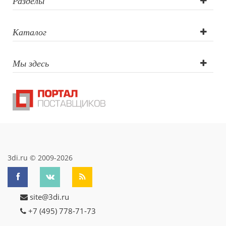
круговая (CO2
Разделы
лазер),
Каталог
Гравировка
Мы здесь
(CO2 лазер)
3di.ru © 2009-2026
site@3di.ru
+7 (495) 778-71-73