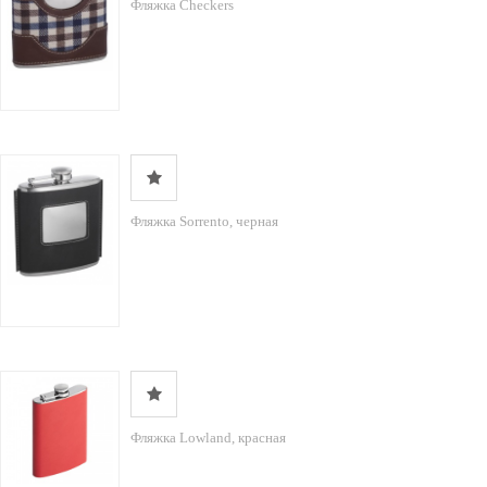
Фляжка Checkers
Фляжка Sorrento, черная
Фляжка Lowland, красная