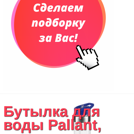
Сумки и Рюкзаки
Сумки для планшетов и ноутбуков
Рюкзаки
Конференц-сумки
Чемоданы
Сумки для покупок промо
Несессеры и косметички
Сумки спортивные
Сумки дорожные
Портфели
Чехлы для планшетов и ноутбуков
Сумка на пояс или шею
Аксессуары
Женские сумки
Бутылка для
Уютный дом
Текстиль для ванной комнаты
воды Pallant,
Кухонные приспособления
Кухонный текстиль