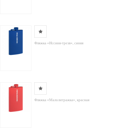
Фляжка «Иссиня-трезв», синяя
Фляжка «Малолитражка», красная