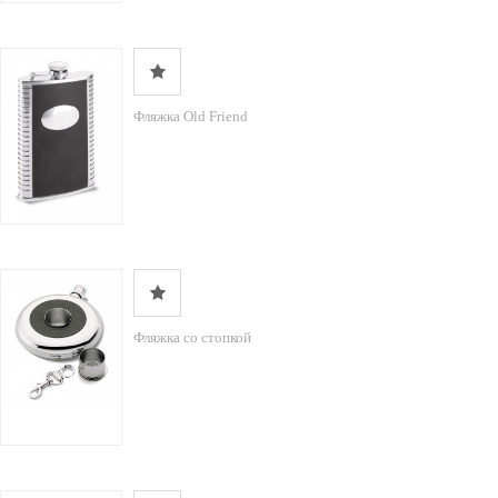
Фляжка Old Friend
Фляжка со стопкой