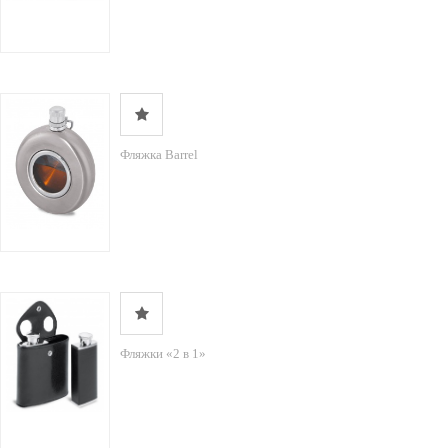
Фляжка Barrel
Фляжки «2 в 1»