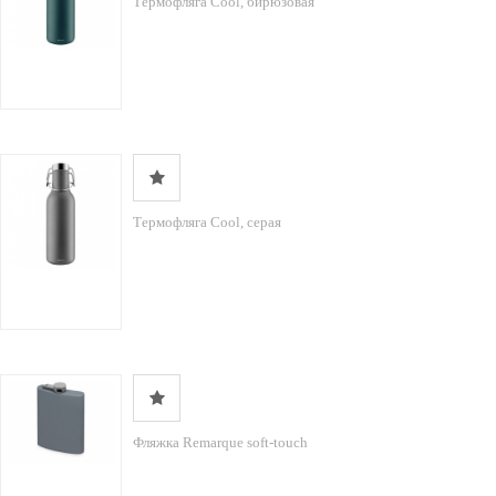
Термофляга Cool, бирюзовая
Термофляга Cool, серая
Фляжка Remarque soft-touch