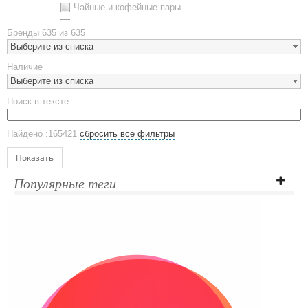
Чайные и кофейные пары
Металлическая посуда
Бренды
635 из 635
Наборы посуды
Выберите из списка
Предметы сервировки
Наличие
Стаканы
Выберите из списка
Эко кружки
Поиск в тексте
ЕВРОПОСУДА
Аксессуары
Найдено :165421
сбросить все фильтры
Ежедневники и блокноты
Блокноты
Показать
Ежедневники полудатированные
Популярные теги
Датированные ежедневники
Ежедневники недатированные
Планинги и телефонные книжки
Планинги датированные
Планинги недатированные
Телефонные книжки
Еженедельники
Органайзер на ежедневник