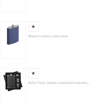
Фляжка Lowland, темно-синяя
Набор Trusty: фляжка, стаканчики и воронка,...