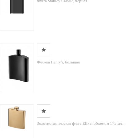
Фляга Stanley Classic, черная
Фляжка Henry's, большая
Золотистая плоская фляга Elixer объемом 175 мл,...