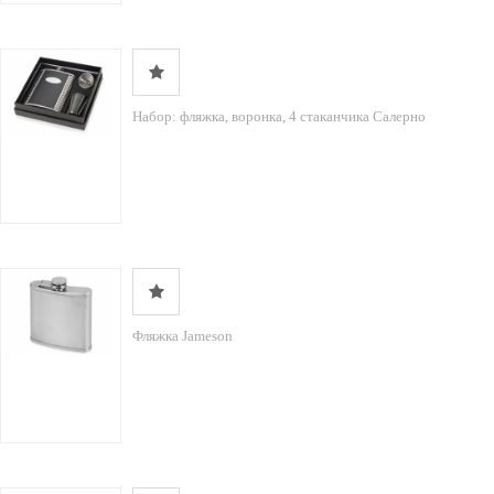
Набор: фляжка, воронка, 4 стаканчика Салерно
Фляжка Jameson