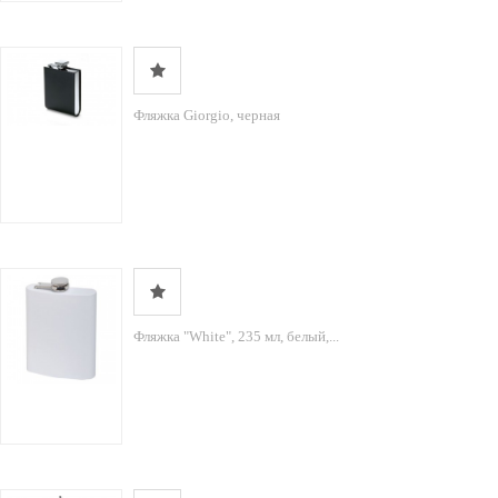
Фляжка Giorgio, черная
Фляжка "White", 235 мл, белый,...