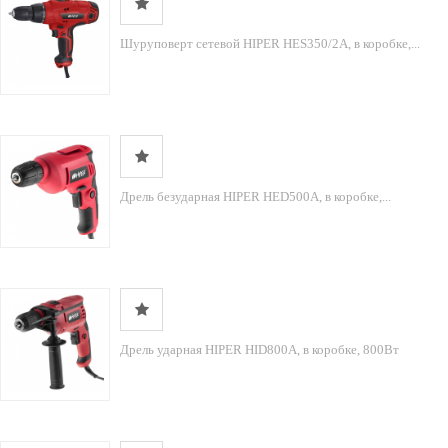
Шуруповерт сетевой HIPER HES350/2A, в коробке,...
Дрель безударная HIPER HED500A, в коробке,...
Дрель ударная HIPER HID800A, в коробке, 800Вт