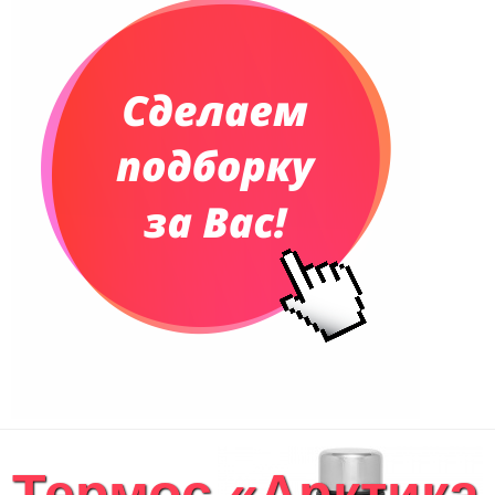
Телефонные книжки
Еженедельники
Органайзер на ежедневник
Сумки и Рюкзаки
Сумки для планшетов и ноутбуков
Рюкзаки
Конференц-сумки
Чемоданы
Сумки для покупок промо
Несессеры и косметички
Сумки спортивные
Сумки дорожные
Портфели
Чехлы для планшетов и ноутбуков
Сумка на пояс или шею
Аксессуары
Женские сумки
Термос «Арктика
Уютный дом