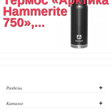
Текстиль для ванной комнаты
Hammerite
Кухонные приспособления
Кухонный текстиль
750»,...
Ножи разделочные доски
Фоторамки и фотоальбомы
Уход за обувью
Игрушки
Шкатулки
Декоративные подушки
Интерьерные подарки
Винные аксессуары оптом
Свет
Природа и быт
Свечи и подсвечники
Садовый инвентарь
Разделы
Домашний текстиль
Офисные принадлежности
Каталог
Настольные аксессуары
Настольные календари