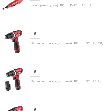
Гравер (мини дрель) HIPER HMD135A,135 Вт,...
Шуруповерт аккумуляторный HIPER HCD12A, 12В,...
Шуруповерт аккумуляторный HIPER HCD12A/2А,...