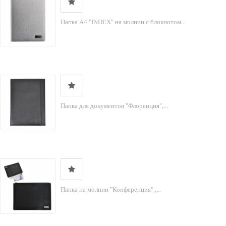
Папка А4 "INDEX" на молнии с блокнотом...
Папка для документов "Флоренция",...
Папка на молнии "Конференция" ,...