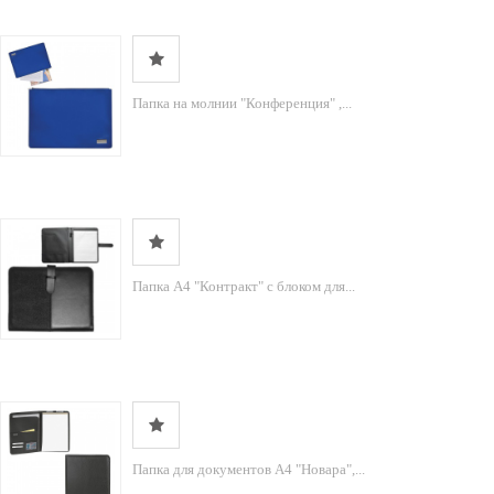
Папка на молнии "Конференция" ,...
Папка А4 "Контракт" с блоком для...
Папка для документов А4 "Новара",...