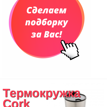
Органайзер на ежедневник
Сумки и Рюкзаки
Сумки для планшетов и ноутбуков
Рюкзаки
Конференц-сумки
Чемоданы
Сумки для покупок промо
Несессеры и косметички
Сумки спортивные
Сумки дорожные
Портфели
Чехлы для планшетов и ноутбуков
Сумка на пояс или шею
Аксессуары
Женские сумки
Термокружка
Уютный дом
Текстиль для ванной комнаты
Cork
Кухонные приспособления
Кухонный текстиль