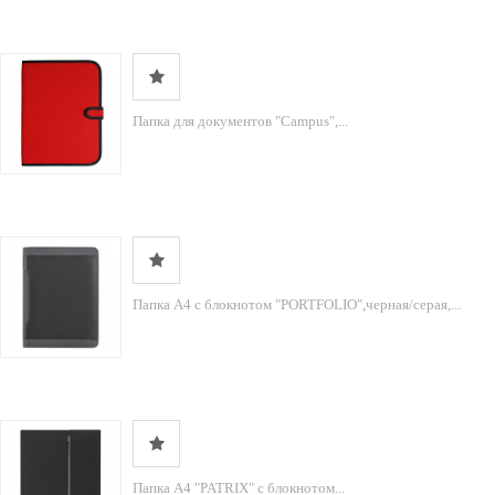
Папка для документов "Campus",...
Папка А4 с блокнотом "PORTFOLIO",черная/серая,...
Папка А4 "PATRIX" с блокнотом...