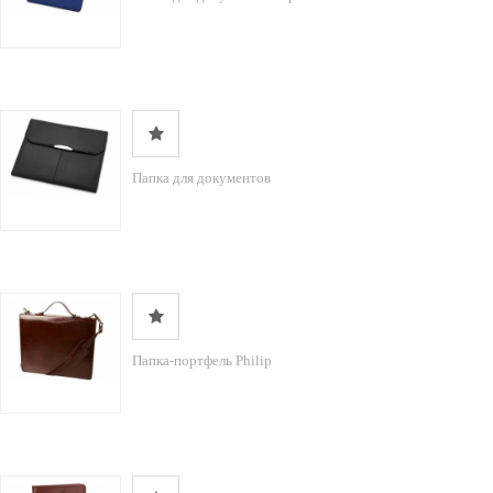
Папка для документов
Папка-портфель Philip