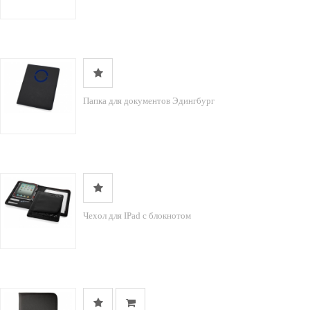
Папка для документов Эдингбург
Чехол для IPad с блокнотом