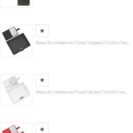
Папка А5 с блокнотом "Classic",черная,17,5х23х1,7см,...
Папка А5 с блокнотом "Classic",белая,17,5х23х1,7см,...