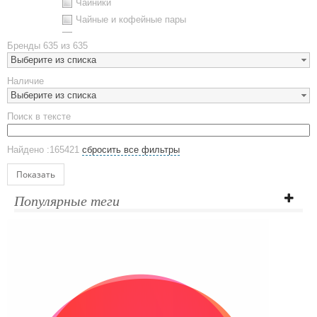
Чайники
Чайные и кофейные пары
Металлическая посуда
Бренды
635 из 635
Наборы посуды
Выберите из списка
Предметы сервировки
Наличие
Стаканы
Выберите из списка
Эко кружки
Поиск в тексте
ЕВРОПОСУДА
Аксессуары
Найдено :165421
сбросить все фильтры
Ежедневники и блокноты
Блокноты
Показать
Ежедневники полудатированные
Популярные теги
Датированные ежедневники
Ежедневники недатированные
Планинги и телефонные книжки
Планинги датированные
Планинги недатированные
Телефонные книжки
Еженедельники