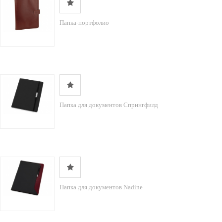
Папка-портфолио
Папка для документов Спрингфилд
Папка для документов Nadine