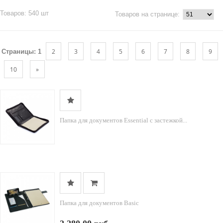
Товаров: 540 шт
Товаров на странице:
2
3
4
5
6
7
8
9
Страницы:
1
10
»
Папка для документов Essential с застежкой...
Папка для документов Basic