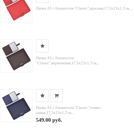
Папка А5 с блокнотом "Classic",красная,17,5х23х1,7см,...
Папка А5 с блокнотом
"Classic",коричневая,17,5х23х1,7см,...
Папка А5 с блокнотом "Classic",темно-
синяя,17,5х23х1,7см,...
549.00 руб.