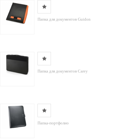
Папка для документов Guidon
Папка для документов Carey
Папка-портфолио