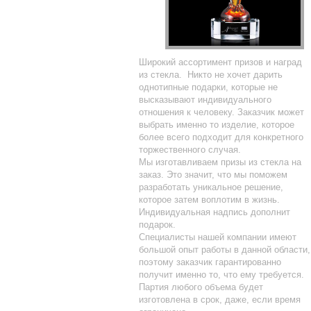
Широкий ассортимент призов и наград
из стекла. Никто не хочет дарить
однотипные подарки, которые не
высказывают индивидуального
отношения к человеку. Заказчик может
выбрать именно то изделие, которое
более всего подходит для конкретного
торжественного случая.
Мы изготавливаем призы из стекла на
заказ. Это значит, что мы поможем
разработать уникальное решение,
которое затем воплотим в жизнь.
Индивидуальная надпись дополнит
подарок.
Специалисты нашей компании имеют
большой опыт работы в данной области,
поэтому заказчик гарантированно
получит именно то, что ему требуется.
Партия любого объема будет
изготовлена в срок, даже, если время