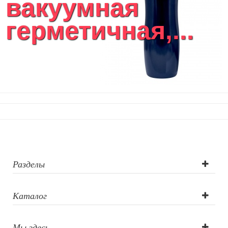
вакуумная
Кухонные приспособления
Кухонный текстиль
герметичная,...
Ножи разделочные доски
Фоторамки и фотоальбомы
Уход за обувью
Игрушки
Шкатулки
Декоративные подушки
Интерьерные подарки
Винные аксессуары оптом
Свет
Природа и быт
Свечи и подсвечники
Садовый инвентарь
Разделы
Домашний текстиль
Офисные принадлежности
Каталог
Настольные аксессуары
Настольные календари
Подставки для визиток записок телефонов
Мы здесь