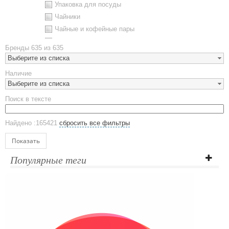
Упаковка для посуды
Чайники
Чайные и кофейные пары
Металлическая посуда
Бренды
635 из 635
Наборы посуды
Выберите из списка
Предметы сервировки
Наличие
Стаканы
Выберите из списка
Эко кружки
Поиск в тексте
ЕВРОПОСУДА
Аксессуары
Найдено :165421
сбросить все фильтры
Ежедневники и блокноты
Блокноты
Показать
Ежедневники полудатированные
Популярные теги
Датированные ежедневники
Ежедневники недатированные
Планинги и телефонные книжки
Планинги датированные
Планинги недатированные
Телефонные книжки