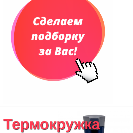
Еженедельники
Органайзер на ежедневник
Сумки и Рюкзаки
Сумки для планшетов и ноутбуков
Рюкзаки
Конференц-сумки
Чемоданы
Сумки для покупок промо
Несессеры и косметички
Сумки спортивные
Сумки дорожные
Портфели
Чехлы для планшетов и ноутбуков
Сумка на пояс или шею
Аксессуары
Женские сумки
Термокружка
Уютный дом
Текстиль для ванной комнаты