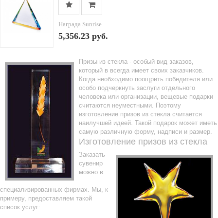
Награда Sunrise
5,356.23 руб.
Призы из стекла - особый вид заказов,
который в всегда имеет своих заказчиков.
Когда необходимо поощрить победителя или
особо подчеркнуть заслуги отдельного
человека или организации, вещевые подарки
считаются неуместными. Поэтому
изготовление призов из стекла считается
наилучшей идеей. Такой подарок может иметь
самую различную форму, надписи и размер.
Изготовление призов из стекла
Заказать
сувенир
можно в
специализированных фирмах. Мы, к
примеру, предоставляем такой
список услуг: