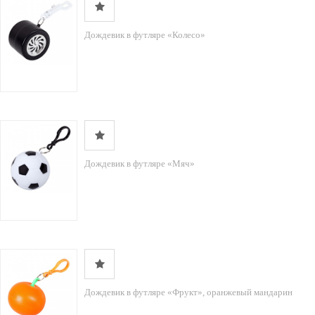
Дождевик в футляре «Колесо»
Дождевик в футляре «Мяч»
Дождевик в футляре «Фрукт», оранжевый мандарин