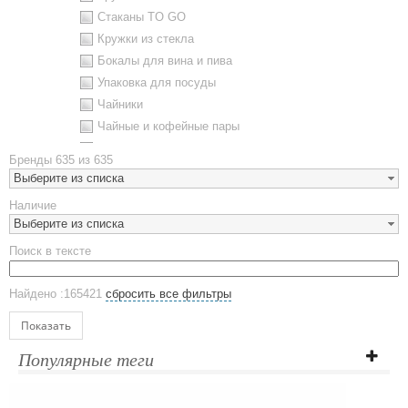
Стаканы TO GO
Кружки из стекла
Бокалы для вина и пива
Упаковка для посуды
Чайники
Чайные и кофейные пары
Металлическая посуда
Бренды
635 из 635
Наборы посуды
Выберите из списка
Предметы сервировки
Наличие
Стаканы
Выберите из списка
Эко кружки
Поиск в тексте
ЕВРОПОСУДА
Аксессуары
Найдено :165421
сбросить все фильтры
Ежедневники и блокноты
Блокноты
Показать
Ежедневники полудатированные
Популярные теги
Датированные ежедневники
Ежедневники недатированные