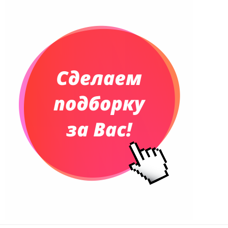
Планинги и телефонные книжки
Планинги датированные
Планинги недатированные
Телефонные книжки
Еженедельники
Органайзер на ежедневник
Сумки и Рюкзаки
Сумки для планшетов и ноутбуков
Рюкзаки
Конференц-сумки
Чемоданы
Сумки для покупок промо
Несессеры и косметички
Сумки спортивные
Сумки дорожные
Портфели
Чехлы для планшетов и ноутбуков
Сумка на пояс или шею
Аксессуары