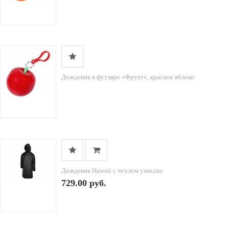
Дождевик в футляре «Фрукт», красное яблоко
Дождевик Hawaii c чехлом унисекс
729.00 руб.