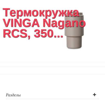
Женские сумки
Термокружка
Уютный дом
Текстиль для ванной комнаты
VINGA Nagano
Кухонные приспособления
Кухонный текстиль
RCS, 350...
Ножи разделочные доски
Фоторамки и фотоальбомы
Уход за обувью
Игрушки
Шкатулки
Декоративные подушки
Интерьерные подарки
Винные аксессуары оптом
Свет
Природа и быт
Свечи и подсвечники
Садовый инвентарь
Разделы
Домашний текстиль
Офисные принадлежности