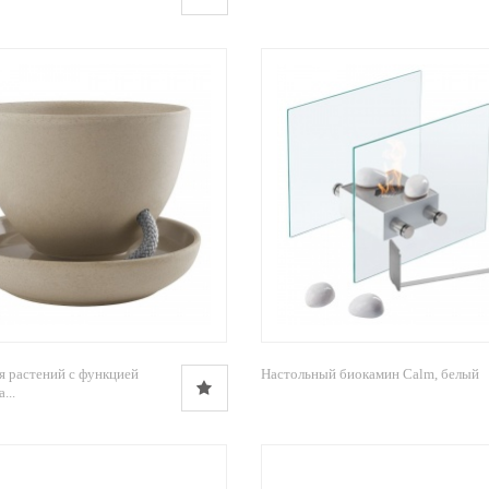
я растений с функцией
Настольный биокамин Calm, белый
...