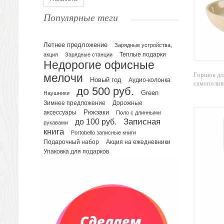
Ежедневники полудатированные
Популярные теги
Датированные ежедневники
Ежедневники недатированные
Летнее предложение
Планинги и телефонные книжки
Зарядные устройства,
акция
Зарядные станции
Теплые подарки
Планинги датированные
Недорогие офисные
Планинги недатированные
Горшок дл
мелочи
Новый год
Аудио-колонка
Телефонные книжки
самополива
до 500 руб.
Green
Еженедельники
Наушники
Зимнее предложение
Дорожные
Органайзер на ежедневник
Рюкзаки
аксессуары
Поло с длинными
Сумки и Рюкзаки
до 100 руб.
Записная
рукавами
Сумки для планшетов и ноутбуков
книга
Portobello записные книги
Рюкзаки
Подарочный набор
Акция на ежедневники
Упаковка для подарков
Конференц-сумки
Чемоданы
Сумки для покупок промо
Несессеры и косметички
Сумки спортивные
Сумки дорожные