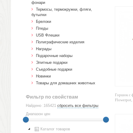
фонари
Термосы, термокружки, фляги,
бутылки
Брелоки
Пледы
USB Флешки
Полиграфические изделия
Награды
Подарочные наборы
Элитные подарки
Cъедобные подарки
Новинки
Товары для домашних животных
Горшок с 
Фильтр по свойствам
Flowerpot, 
Найдено :165421
сбросить все фильтры
Диапазон цен
Каталог товаров