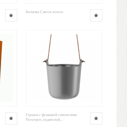
Копилка Слиток золота
Горшок с функцией самополива
Flowerpot, подвесной,...