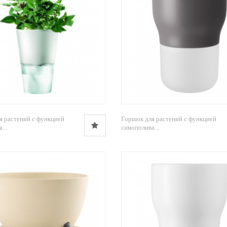
я растений с функцией
Горшок для растений с функцией
...
самополива...