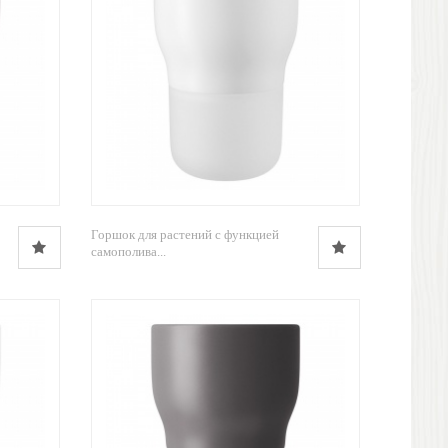
Горшок для растений с функцией
самополива...