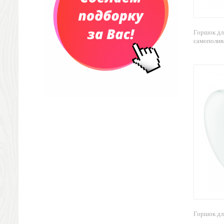
Портфели
Чехлы для планшетов и ноутбуков
Сумка на пояс или шею
Горшок дл
Аксессуары
самополива
Женские сумки
Уютный дом
Текстиль для ванной комнаты
Кухонные приспособления
Кухонный текстиль
Ножи разделочные доски
Фоторамки и фотоальбомы
Уход за обувью
Игрушки
Шкатулки
Декоративные подушки
Интерьерные подарки
Винные аксессуары оптом
Свет
Горшок для
Природа и быт