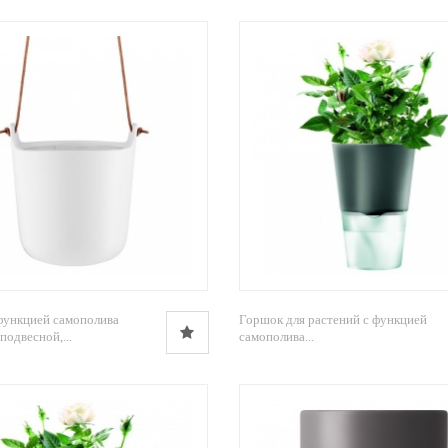
функцией самополива
Горшок для растений с функцией
подвесной,...
самополива...