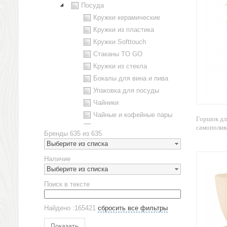
Посуда
Кружки керамические
Кружки из пластика
Кружки Softtouch
Стаканы TO GO
Кружки из стекла
Бокалы для вина и пива
Упаковка для посуды
Чайники
Чайные и кофейные пары
Горшок дл
Металлическая посуда
самополива
Бренды
635 из 635
Наборы посуды
Выберите из списка
Предметы сервировки
Наличие
Стаканы
Выберите из списка
Эко кружки
Поиск в тексте
ЕВРОПОСУДА
Аксессуары
Найдено :165421
сбросить все фильтры
Ежедневники и блокноты
Блокноты
Показать