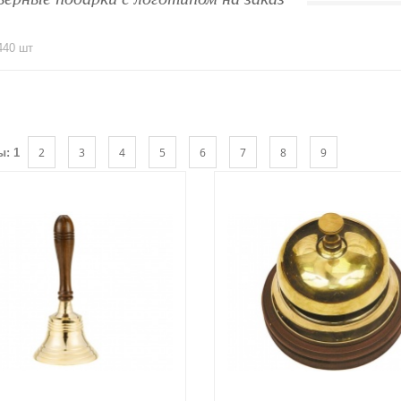
440 шт
2
3
4
5
6
7
8
9
ы:
1