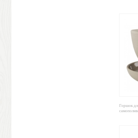
Свечи и подсвечники
Садовый инвентарь
Домашний текстиль
Офисные принадлежности
Настольные аксессуары
Настольные календари
Подставки для визиток записок телефонов
Канцтовары
Промо
Антистрессы
Светоотражатели
Зажигалки
Зеркала и косметички
Открывашки
Горшок дл
Промо-мелочи
самополива
Зонты и дождевики
Зонты-трости
Складные зонты
Дождевики