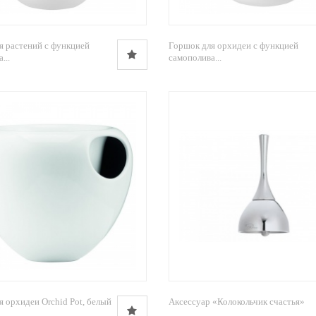
я растений с функцией
Горшок для орхидеи с функцией
...
самополива...
 орхидеи Orchid Pot, белый
Аксессуар «Колокольчик счастья»