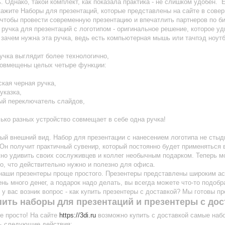
. Однако, такой комплект, как показала практика - не слишком удобен. 
ажите Наборы для презентаций, которые представлены на сайте в совер
 чтобы провести современную презентацию и впечатлить партнеров по б
ручка для презентаций с логотипом - оригинальное решение, которое уд
 зачем нужна эта ручка, ведь есть компьютерная мышь или тачпэд ноут
ручка выглядит более технологично,
 совмещены целых четыре функции:
кая черная ручка,
указка,
ый переключатель слайдов,
ко разных устройство совмещает в себе одна ручка!
ый внешний вид. Набор для презентации с нанесением логотипа не стыд
 Он получит практичный сувенир, который постоянно будет применяться 
но удивить своих сослуживцев и коллег необычным подарком. Теперь м
то, что действительно нужно и полезно для офиса.
наши презентеры проще простого. Презентеры представлены широким асс
ень много денег, а подарок надо делать, вы всегда можете что-то подобр
 у вас возник вопрос - как купить презентеры с доставкой? Мы готовы п
пить наборы для презентаций и презентеры с до
е просто! На сайте
https://3di.ru
возможно купить с доставкой самые наб
ь следующие действия: