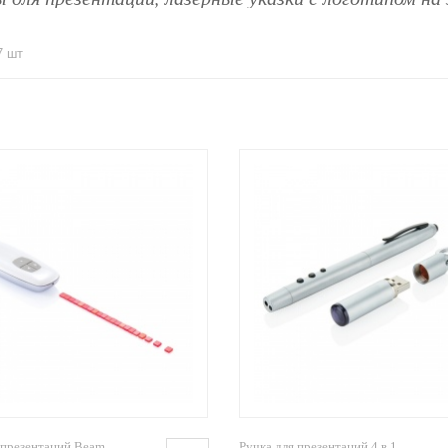
7 шт
 презентаций Beam
Ручка для презентаций 4 в 1