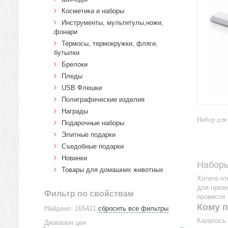
Косметика и наборы
Инструменты, мультитулы,ножи,
фонари
Термосы, термокружки, фляги,
бутылки
Брелоки
Пледы
USB Флешки
Полиграфические изделия
Награды
Набор для
Подарочные наборы
Элитные подарки
Cъедобные подарки
Новинки
Наборы
Товары для домашних животных
Хотите ч
для презе
Фильтр по свойствам
провести
Кому 
Найдено :165421
сбросить все фильтры
Казалось 
Диапазон цен