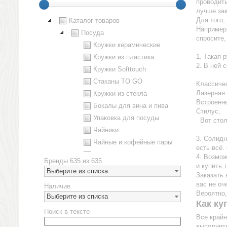
проводить
лучше зак
Для того,
Каталог товаров
Например 
Посуда
спросите,
Кружки керамические
1. Такая 
Кружки из пластика
2. В ней
Кружки Softtouch
Стаканы TO GO
Классичес
Лазерная 
Кружки из стекла
Встроенн
Бокалы для вина и пива
Стилус,
Упаковка для посуды
Вот столь
Чайники
3. Солидн
Чайные и кофейные пары
есть всё.
Металлическая посуда
4. Возмож
Бренды
635 из 635
и купить 
Наборы посуды
Выберите из списка
Заказать 
Предметы сервировки
вас не оч
Наличие
Стаканы
Вероятно,
Выберите из списка
Как ку
Эко кружки
Поиск в тексте
ЕВРОПОСУДА
Все крайн
выполнит