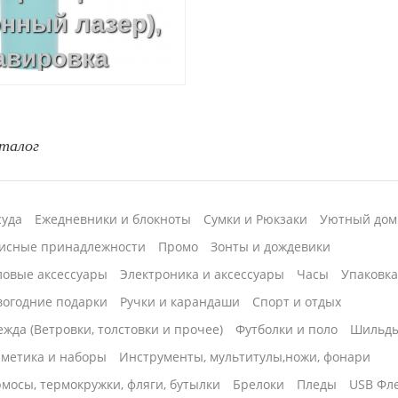
нный лазер),
авировка
ер)
талог
суда
Ежедневники и блокноты
Сумки и Рюкзаки
Уютный дом
исные принадлежности
Промо
Зонты и дождевики
ловые аксессуары
Электроника и аксессуары
Часы
Упаковк
вогодние подарки
Ручки и карандаши
Спорт и отдых
жда (Ветровки, толстовки и прочее)
Футболки и поло
Шильд
сметика и наборы
Инструменты, мультитулы,ножи, фонари
мосы, термокружки, фляги, бутылки
Брелоки
Пледы
USB Фл