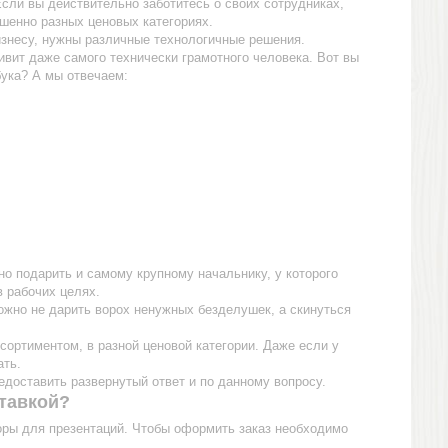
Если вы действительно заботитесь о своих сотрудниках,
шенно разных ценовых категориях.
изнесу, нужны различные технологичные решения.
ивит даже самого технически грамотного человека. Вот вы
бука? А мы отвечаем:
но подарить и самому крупному начальнику, у которого
в рабочих целях.
ожно не дарить ворох ненужных безделушек, а скинуться
ортиментом, в разной ценовой категории. Даже если у
ать.
редоставить развернутый ответ и по данному вопросу.
ставкой?
оры для презентаций. Чтобы оформить заказ необходимо