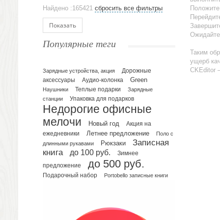
Аксессуары
Найдено :165421
сбросить все фильтры
Положите
Ежедневники и блокноты
Перейдите
Блокноты
Показать
Завершите
Ожидайте
Ежедневники полудатированные
Популярные теги
Датированные ежедневники
Таким обр
Ежедневники недатированные
ущерб кач
CKEditor –
Планинги и телефонные книжки
Зарядные устройства, акция
Дорожные
Green
аксессуары
Аудио-колонка
Планинги датированные
Наушники
Теплые подарки
Зарядные
Планинги недатированные
Упаковка для подарков
станции
Телефонные книжки
Недорогие офисные
Еженедельники
мелочи
Новый год
Акция на
Органайзер на ежедневник
Летнее предложение
ежедневники
Поло с
Записная
Сумки и Рюкзаки
Рюкзаки
длинными рукавами
книга
до 100 руб.
Зимнее
Сумки для планшетов и ноутбуков
до 500 руб.
Рюкзаки
предложение
Подарочный набор
Portobello записные книги
Конференц-сумки
Чемоданы
Сумки для покупок промо
Несессеры и косметички