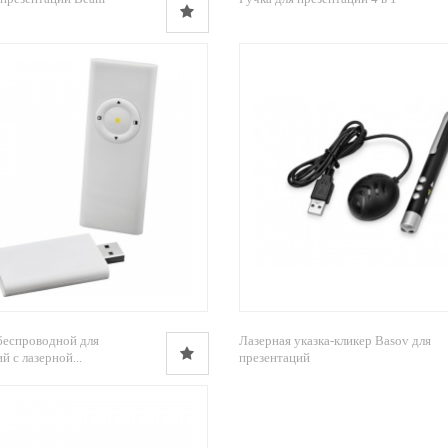
беспроводной для
Лазерная указка-кликер Basov для
й с лазерной...
презентаций