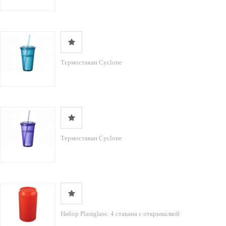
Термостакан Cyclone
Термостакан Cyclone
Набор Plastglass: 4 стакана с открывалкой