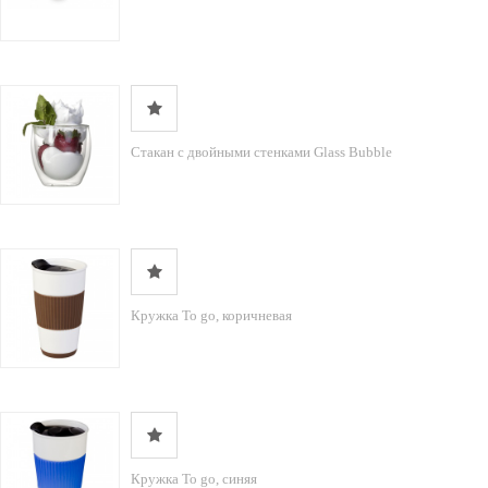
Стакан с двойными стенками Glass Bubble
Кружка To go, коричневая
Кружка To go, синяя