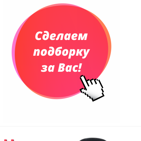
Планинги недатированные
Телефонные книжки
Еженедельники
Органайзер на ежедневник
Сумки и Рюкзаки
Сумки для планшетов и ноутбуков
Рюкзаки
Конференц-сумки
Чемоданы
Сумки для покупок промо
Несессеры и косметички
Сумки спортивные
Сумки дорожные
Портфели
Чехлы для планшетов и ноутбуков
Сумка на пояс или шею
Аксессуары
Женские сумки
Уютный дом