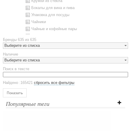
Кружки из стекла
Бокалы для вина и пива
Упаковка для посуды
Чайники
Чайные и кофейные пары
Металлическая посуда
Бренды
635 из 635
Наборы посуды
Выберите из списка
Предметы сервировки
Наличие
Стаканы
Выберите из списка
Эко кружки
Поиск в тексте
ЕВРОПОСУДА
Аксессуары
Найдено :165421
сбросить все фильтры
Ежедневники и блокноты
Блокноты
Показать
Ежедневники полудатированные
Популярные теги
Датированные ежедневники
Ежедневники недатированные
Планинги и телефонные книжки
Планинги датированные