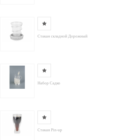
Стакан складной Дорожный
Набор Садко
Стакан Pin-up