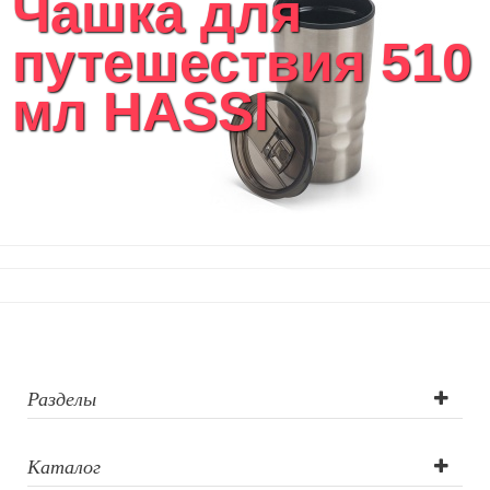
Чашка для
Текстиль для ванной комнаты
путешествия 510
Кухонные приспособления
Кухонный текстиль
мл HASSI
Ножи разделочные доски
Фоторамки и фотоальбомы
Уход за обувью
Игрушки
Шкатулки
Декоративные подушки
Интерьерные подарки
Винные аксессуары оптом
Свет
Природа и быт
Свечи и подсвечники
Садовый инвентарь
Разделы
Домашний текстиль
Офисные принадлежности
Каталог
Настольные аксессуары