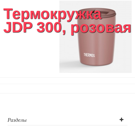
Женские сумки
Термокружка
Уютный дом
Текстиль для ванной комнаты
JDP 300, розовая
Кухонные приспособления
Кухонный текстиль
Ножи разделочные доски
Фоторамки и фотоальбомы
Уход за обувью
Игрушки
Шкатулки
Декоративные подушки
Интерьерные подарки
Винные аксессуары оптом
Свет
Природа и быт
Свечи и подсвечники
Садовый инвентарь
Разделы
Домашний текстиль
Офисные принадлежности