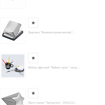
Дырокол "Компьютерная кнопка";...
Набор офисный "Чайное трио": часы,...
Пресс-папье "Звездочка"; 10х6,2х5...