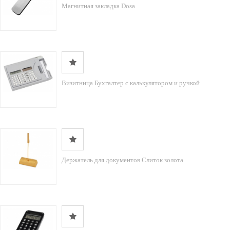
Магнитная закладка Dosa
Визитница Бухгалтер с калькулятором и ручкой
Держатель для документов Слиток золота