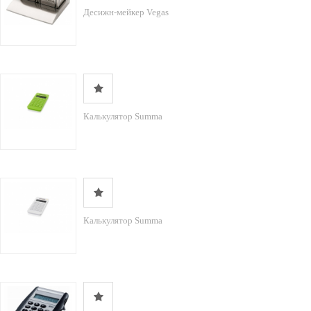
Десижн-мейкер Vegas
Калькулятор Summa
Калькулятор Summa