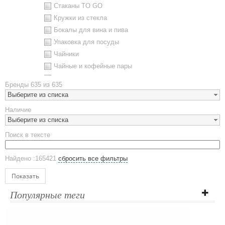
Стаканы TO GO
Кружки из стекла
Бокалы для вина и пива
Упаковка для посуды
Чайники
Чайные и кофейные пары
Металлическая посуда
Бренды
635 из 635
Наборы посуды
Выберите из списка
Предметы сервировки
Наличие
Стаканы
Выберите из списка
Эко кружки
Поиск в тексте
ЕВРОПОСУДА
Аксессуары
Найдено :165421
сбросить все фильтры
Ежедневники и блокноты
Блокноты
Показать
Ежедневники полудатированные
Популярные теги
Датированные ежедневники
Ежедневники недатированные
Планинги и телефонные книжки