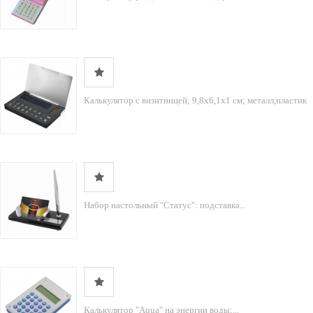
Калькулятор с визитницей; 9,8х6,1х1 см; металл,пластик
Набор настольный "Статус": подставка...
Калькулятор "Aqua" на энергии воды;...