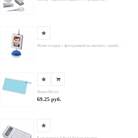
Мемо-холдер с фоторамкой на магните; синий;...
Пенал Веста
69.25 руб.
Калькулятор,5,8х11,5х1см,пластик