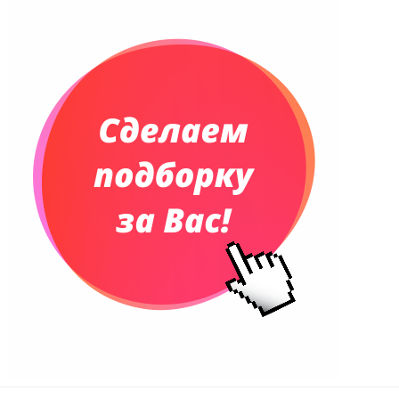
Планинги датированные
Планинги недатированные
Телефонные книжки
Еженедельники
Органайзер на ежедневник
Сумки и Рюкзаки
Сумки для планшетов и ноутбуков
Рюкзаки
Конференц-сумки
Чемоданы
Сумки для покупок промо
Несессеры и косметички
Сумки спортивные
Сумки дорожные
Портфели
Чехлы для планшетов и ноутбуков
Сумка на пояс или шею
Аксессуары