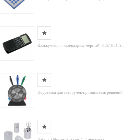
Калькулятор с календарем; черный; 6,2х10х1,5...
Подставка для авторучек-приниматель решений...
Набор "Офисный гаджет"; 4 предмета,...