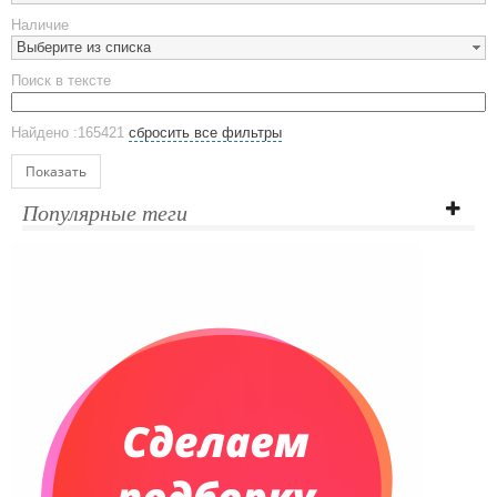
Предметы сервировки
Наличие
Стаканы
Выберите из списка
Эко кружки
Поиск в тексте
ЕВРОПОСУДА
Аксессуары
Найдено :165421
сбросить все фильтры
Ежедневники и блокноты
Блокноты
Показать
Ежедневники полудатированные
Популярные теги
Датированные ежедневники
Ежедневники недатированные
Планинги и телефонные книжки
Планинги датированные
Планинги недатированные
Телефонные книжки
Еженедельники
Органайзер на ежедневник
Сумки и Рюкзаки
Сумки для планшетов и ноутбуков
Рюкзаки