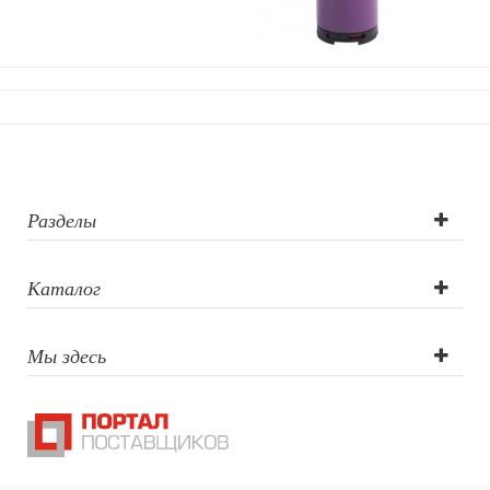
Шкатулки
Декоративные подушки
Интерьерные подарки
Винные аксессуары оптом
Свет
Природа и быт
Свечи и подсвечники
Садовый инвентарь
Разделы
Домашний текстиль
Офисные принадлежности
Каталог
Настольные аксессуары
Настольные календари
Подставки для визиток записок телефонов
Мы здесь
Канцтовары
Промо
Антистрессы
Светоотражатели
Зажигалки