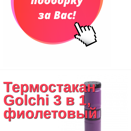
Конференц-сумки
Чемоданы
Сумки для покупок промо
Несессеры и косметички
Сумки спортивные
Сумки дорожные
Портфели
Чехлы для планшетов и ноутбуков
Сумка на пояс или шею
Аксессуары
Женские сумки
Термостакан
Уютный дом
Текстиль для ванной комнаты
Golchi 3 в 1,
Кухонные приспособления
Кухонный текстиль
фиолетовый
Ножи разделочные доски
Фоторамки и фотоальбомы
Уход за обувью
Игрушки