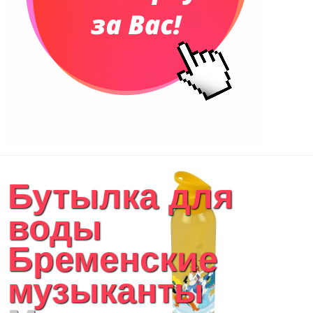
Чемоданы
Сумки для покупок промо
Несессеры и косметички
Сумки спортивные
Сумки дорожные
Портфели
Чехлы для планшетов и ноутбуков
Сумка на пояс или шею
Аксессуары
Женские сумки
Бутылка для
Уютный дом
Текстиль для ванной комнаты
воды
Кухонные приспособления
Кухонный текстиль
Бременские
Ножи разделочные доски
Фоторамки и фотоальбомы
музыканты
Уход за обувью
Игрушки