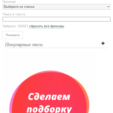
Наличие
Стаканы
Выберите из списка
Эко кружки
Поиск в тексте
ЕВРОПОСУДА
Аксессуары
Найдено :165421
сбросить все фильтры
Ежедневники и блокноты
Блокноты
Показать
Ежедневники полудатированные
Популярные теги
Датированные ежедневники
Ежедневники недатированные
Планинги и телефонные книжки
Планинги датированные
Планинги недатированные
Телефонные книжки
Еженедельники
Органайзер на ежедневник
Сумки и Рюкзаки
Сумки для планшетов и ноутбуков
Рюкзаки
Конференц-сумки