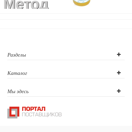
Метод
Шкатулки
Декоративные подушки
нанесения
Интерьерные подарки
Винные аксессуары оптом
логотипа: УФ-
Свет
Природа и быт
печать круговая
Свечи и подсвечники
Садовый инвентарь
Разделы
Домашний текстиль
Офисные принадлежности
Каталог
Настольные аксессуары
Настольные календари
Подставки для визиток записок телефонов
Мы здесь
Канцтовары
Промо
Антистрессы
Светоотражатели
Зажигалки
Зеркала и косметички