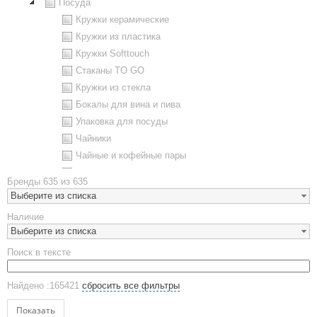
Посуда
Кружки керамические
Кружки из пластика
Кружки Softtouch
Стаканы TO GO
Кружки из стекла
Бокалы для вина и пива
Упаковка для посуды
Чайники
Чайные и кофейные пары
Металлическая посуда
Бренды
635 из 635
Наборы посуды
Выберите из списка
Предметы сервировки
Наличие
Стаканы
Выберите из списка
Эко кружки
Поиск в тексте
ЕВРОПОСУДА
Аксессуары
Найдено :165421
сбросить все фильтры
Ежедневники и блокноты
Блокноты
Показать