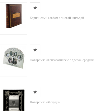
Коричневый альбом с чистой шильдой
Фоторамка «Генеалогическое древо» средняя
Фоторамка «Желудь»