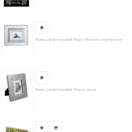
Рамка для фотографий Magic Moments, серебристая
Рамка для фотографий Titanio, малая