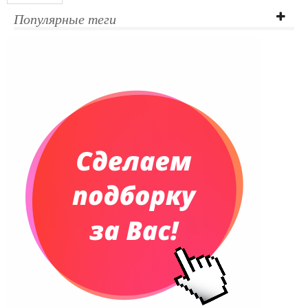
Ежедневники полудатированные
Популярные теги
Датированные ежедневники
Ежедневники недатированные
Планинги и телефонные книжки
Планинги датированные
Планинги недатированные
Телефонные книжки
Еженедельники
Органайзер на ежедневник
Сумки и Рюкзаки
Сумки для планшетов и ноутбуков
Рюкзаки
Конференц-сумки
Чемоданы
Сумки для покупок промо
Несессеры и косметички
Сумки спортивные
Сумки дорожные
Портфели