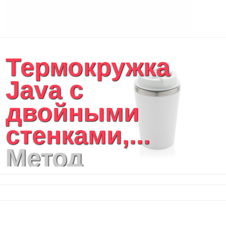
Чехлы для планшетов и ноутбуков
Сумка на пояс или шею
Аксессуары
Женские сумки
Термокружка
Уютный дом
Текстиль для ванной комнаты
Java с
Кухонные приспособления
Кухонный текстиль
двойными
Ножи разделочные доски
Фоторамки и фотоальбомы
стенками,...
Уход за обувью
Игрушки
Метод
Шкатулки
Декоративные подушки
нанесения
Интерьерные подарки
Винные аксессуары оптом
логотипа:
Свет
Природа и быт