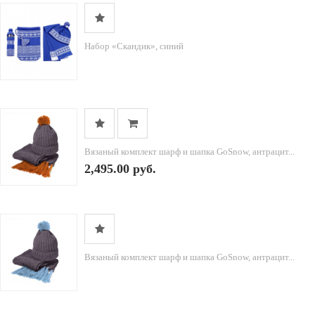
Набор «Скандик», синий
Вязаный комплект шарф и шапка GoSnow, антрацит...
2,495.00 руб.
Вязаный комплект шарф и шапка GoSnow, антрацит...