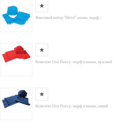
Флисовый набор "Metel" шапка, шарф,...
Комплект Unit Fleecy: шарф и шапка, красный
Комплект Unit Fleecy: шарф и шапка, синий