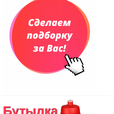
Телефонные книжки
Еженедельники
Органайзер на ежедневник
Сумки и Рюкзаки
Сумки для планшетов и ноутбуков
Рюкзаки
Конференц-сумки
Чемоданы
Сумки для покупок промо
Несессеры и косметички
Сумки спортивные
Сумки дорожные
Портфели
Чехлы для планшетов и ноутбуков
Сумка на пояс или шею
Аксессуары
Женские сумки
Бутылка
Уютный дом
Текстиль для ванной комнаты