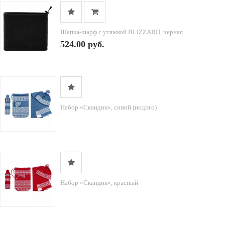
Шапка-шарф с утяжкой BLIZZARD, черная
524.00 руб.
Набор «Скандик», синий (индиго)
Набор «Скандик», красный