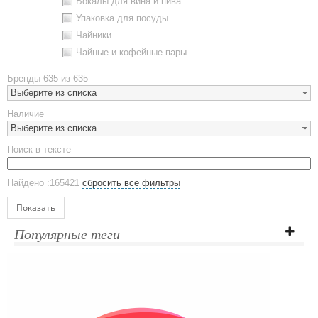
Бокалы для вина и пива
Упаковка для посуды
Чайники
Чайные и кофейные пары
Металлическая посуда
Бренды
635 из 635
Наборы посуды
Выберите из списка
Предметы сервировки
Наличие
Стаканы
Выберите из списка
Эко кружки
Поиск в тексте
ЕВРОПОСУДА
Аксессуары
Найдено :165421
сбросить все фильтры
Ежедневники и блокноты
Блокноты
Показать
Ежедневники полудатированные
Популярные теги
Датированные ежедневники
Ежедневники недатированные
Планинги и телефонные книжки
Планинги датированные
Планинги недатированные