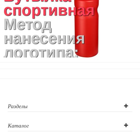
спортивная
Кухонные приспособления
Кухонный текстиль
Метод
Ножи разделочные доски
Фоторамки и фотоальбомы
нанесения
Уход за обувью
Игрушки
логотипа:
Шкатулки
Декоративные подушки
Трафаретная
Интерьерные подарки
Винные аксессуары оптом
печать круговая,
Свет
Природа и быт
Тампопечать
Свечи и подсвечники
Садовый инвентарь
Разделы
Домашний текстиль
Офисные принадлежности
Каталог
Настольные аксессуары
Настольные календари