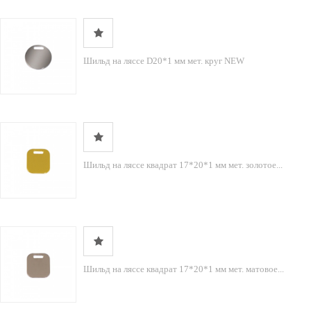
Шильд на ляссе D20*1 мм мет. круг NEW
Шильд на ляссе квадрат 17*20*1 мм мет. золотое...
Шильд на ляссе квадрат 17*20*1 мм мет. матовое...