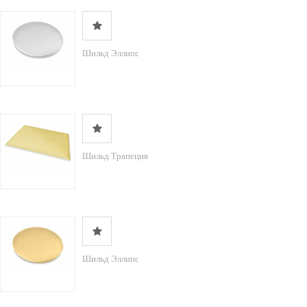
Шильд Эллипс
Шильд Трапеция
Шильд Эллипс