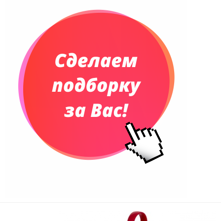
Планинги недатированные
Телефонные книжки
Еженедельники
Органайзер на ежедневник
Сумки и Рюкзаки
Сумки для планшетов и ноутбуков
Рюкзаки
Конференц-сумки
Чемоданы
Сумки для покупок промо
Несессеры и косметички
Сумки спортивные
Сумки дорожные
Портфели
Чехлы для планшетов и ноутбуков
Сумка на пояс или шею
Аксессуары
Женские сумки