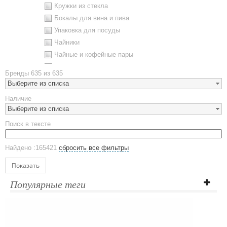
Кружки из стекла
Бокалы для вина и пива
Упаковка для посуды
Чайники
Чайные и кофейные пары
Металлическая посуда
Бренды
635 из 635
Наборы посуды
Выберите из списка
Предметы сервировки
Наличие
Стаканы
Выберите из списка
Эко кружки
Поиск в тексте
ЕВРОПОСУДА
Аксессуары
Найдено :165421
сбросить все фильтры
Ежедневники и блокноты
Блокноты
Показать
Ежедневники полудатированные
Популярные теги
Датированные ежедневники
Ежедневники недатированные
Планинги и телефонные книжки
Планинги датированные