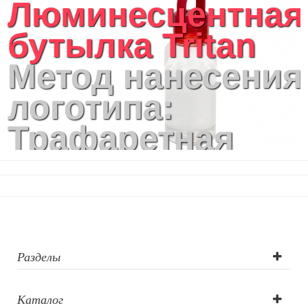
Люминесцентная
Уютный дом
Текстиль для ванной комнаты
бутылка Tritan
Кухонные приспособления
Кухонный текстиль
Метод нанесения
Ножи разделочные доски
Фоторамки и фотоальбомы
логотипа:
Уход за обувью
Игрушки
Трафаретная
Шкатулки
Декоративные подушки
печать круговая,
Интерьерные подарки
Винные аксессуары оптом
Тампопечать,
Свет
Природа и быт
УФ-печать
Свечи и подсвечники
Садовый инвентарь
Разделы
Домашний текстиль
Офисные принадлежности
Каталог
Настольные аксессуары