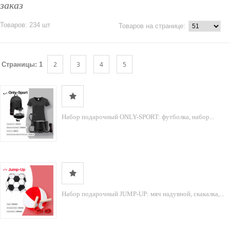
заказ
Товаров: 234 шт
Товаров на странице:
2
3
4
5
Страницы:
1
Набор подарочный ONLY-SPORT: футболка, набор...
Набор подарочный JUMP-UP: мяч надувной, скакалка,...