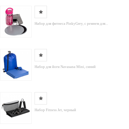
Набор для фитнеса PinkyGrey, с ремнем для...
Набор для йоги Navasana Mini, синий
Набор Fitness Jet, черный