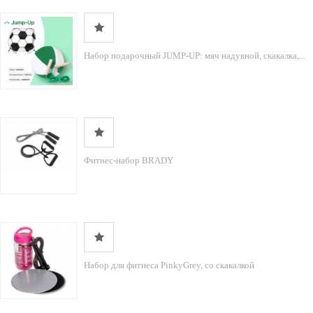
Набор подарочный JUMP-UP: мяч надувной, скакалка,...
Фитнес-набор BRADY
Набор для фитнеса PinkyGrey, со скакалкой