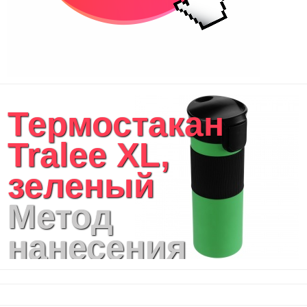
Сумки дорожные
Портфели
Чехлы для планшетов и ноутбуков
Сумка на пояс или шею
Аксессуары
Женские сумки
Термостакан
Уютный дом
Текстиль для ванной комнаты
Tralee XL,
Кухонные приспособления
Кухонный текстиль
зеленый
Ножи разделочные доски
Фоторамки и фотоальбомы
Метод
Уход за обувью
Игрушки
нанесения
Шкатулки
Декоративные подушки
логотипа:
Интерьерные подарки
Винные аксессуары оптом