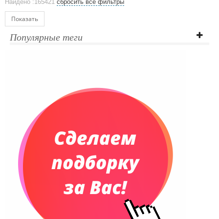
Найдено :165421
сбросить все фильтры
Ежедневники и блокноты
Блокноты
Показать
Ежедневники полудатированные
Популярные теги
Датированные ежедневники
Ежедневники недатированные
Планинги и телефонные книжки
Планинги датированные
Планинги недатированные
Телефонные книжки
Еженедельники
Органайзер на ежедневник
Сумки и Рюкзаки
Сумки для планшетов и ноутбуков
Рюкзаки
Конференц-сумки
Чемоданы
Сумки для покупок промо
Несессеры и косметички
Сумки спортивные