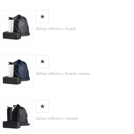
Набор inMotion, белый
Набор inMotion, белый с синим
Набор inMotion, черный