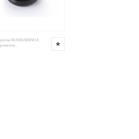
 бритья MANDARINO E
роматом...