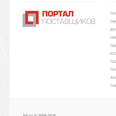
Подставки для визиток записок телефонов
Канцтовары
По
Промо
Оф
Антистрессы
Светоотражатели
Де
Зажигалки
Но
Зеркала и косметички
Оде
Открывашки
Промо-мелочи
Ко
Зонты и дождевики
Тер
Зонты-трости
По
Складные зонты
Эл
Дождевики
Деловые аксессуары
То
Дорожные органайзеры
Обложки для документов
Зажимы для купюр
Папки, блокноты
Визитницы настольные
3di.ru © 2009-2026