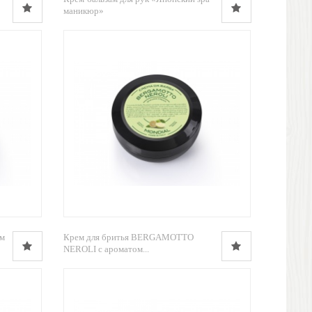
маникюр»
ом
Крем для бритья BERGAMOTTO
NEROLI с ароматом...