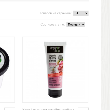
Товаров на странице:
Сортировать по:
Крем-бальзам для рук «Японский spa-