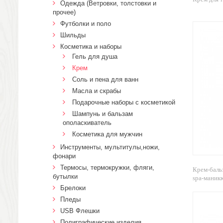
Одежда (Ветровки, толстовки и
прочее)
Футболки и поло
Шильды
Косметика и наборы
Гель для душа
Крем
Соль и пена для ванн
Масла и скрабы
Подарочные наборы с косметикой
Шампунь и бальзам
ополаскиватель
Косметика для мужчин
Инструменты, мультитулы,ножи,
фонари
Термосы, термокружки, фляги,
Крем-баль
бутылки
spa-маник
Брелоки
Пледы
USB Флешки
Полиграфические изделия