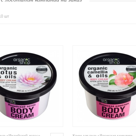
10 шт
тела «Индийский лотос»
Крем для тела «Японская камелия»