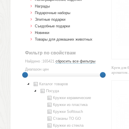
Награды
Подарочные наборы
Элитные подарки
Cъедобные подарки
Новинки
Товары для домашних животных
Фильтр по свойствам
Найдено :165421
сбросить все фильтры
Крем для
Диапазон цен
ароматом..
Каталог товаров
Посуда
Кружки керамические
Кружки из пластика
Кружки Softtouch
Стаканы TO GO
Кружки из стекла