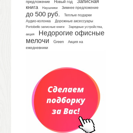
Записная
предложение
Новый год
Телефонные книжки
книга
Зимнее предложение
Наушники
до 500 руб.
Еженедельники
Теплые подарки
Органайзер на ежедневник
Аудио-колонка
Дорожные аксессуары
Portobello записные книги
Зарядные устройства,
Сумки и Рюкзаки
Недорогие офисные
Сумки для планшетов и ноутбуков
акция
мелочи
Рюкзаки
Green
Акция на
ежедневники
Конференц-сумки
Чемоданы
Сумки для покупок промо
Несессеры и косметички
Сумки спортивные
Сумки дорожные
Портфели
Чехлы для планшетов и ноутбуков
Сумка на пояс или шею
Аксессуары
Женские сумки
Уютный дом