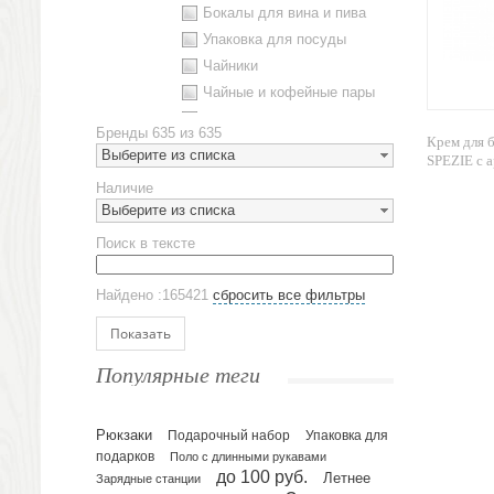
Бокалы для вина и пива
Упаковка для посуды
Чайники
Чайные и кофейные пары
Металлическая посуда
Бренды
635 из 635
Крем для
Наборы посуды
Выберите из списка
SPEZIE с а
Предметы сервировки
Наличие
Стаканы
Выберите из списка
Эко кружки
Поиск в тексте
ЕВРОПОСУДА
Аксессуары
Найдено :165421
сбросить все фильтры
Ежедневники и блокноты
Блокноты
Показать
Ежедневники полудатированные
Популярные теги
Датированные ежедневники
Ежедневники недатированные
Рюкзаки
Подарочный набор
Упаковка для
Планинги и телефонные книжки
подарков
Поло с длинными рукавами
Планинги датированные
до 100 руб.
Летнее
Зарядные станции
Планинги недатированные