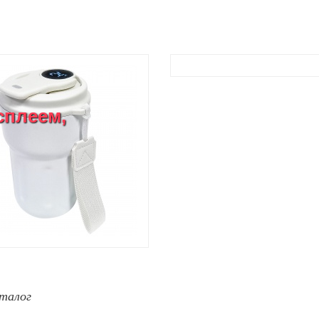
сплеем,
талог