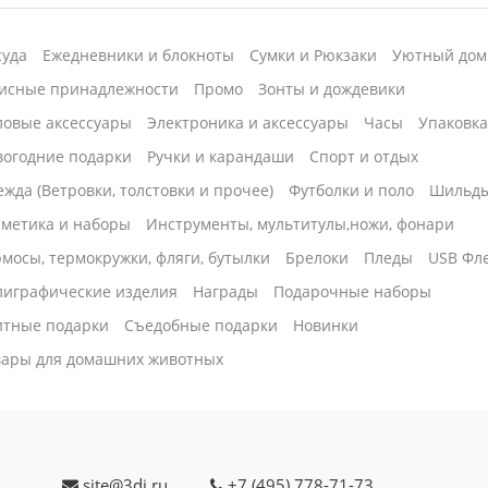
суда
Ежедневники и блокноты
Сумки и Рюкзаки
Уютный дом
исные принадлежности
Промо
Зонты и дождевики
ловые аксессуары
Электроника и аксессуары
Часы
Упаковк
вогодние подарки
Ручки и карандаши
Спорт и отдых
жда (Ветровки, толстовки и прочее)
Футболки и поло
Шильд
сметика и наборы
Инструменты, мультитулы,ножи, фонари
мосы, термокружки, фляги, бутылки
Брелоки
Пледы
USB Фл
лиграфические изделия
Награды
Подарочные наборы
итные подарки
Cъедобные подарки
Новинки
вары для домашних животных
site@3di.ru
+7 (495) 778-71-73