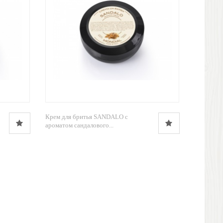
Крем для бритья SANDALO с
ароматом сандалового...