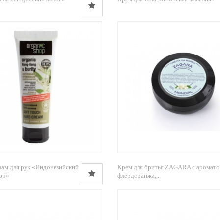
зам для рук «Индонезийский
Крем для бритья ZAGARA с аромат
юр»
флёрдоранжа,...