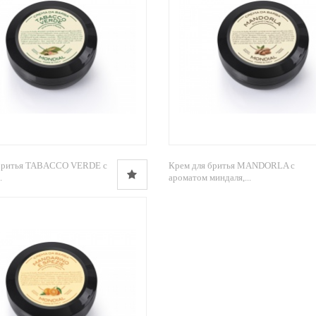
 бритья TABACCO VERDE с
Крем для бритья MANDORLA с
.
ароматом миндаля,...