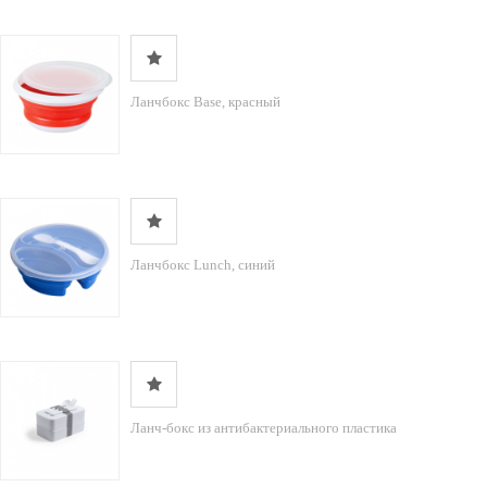
Ланчбокс Base, красный
Ланчбокс Lunch, синий
Ланч-бокс из антибактериального пластика