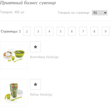
Приятный бизнес сувенир
Товаров: 456 шт
Товаров на странице:
2
3
4
5
6
7
8
9
Страницы:
1
Контейнер Salad2go
Набор Salad2go