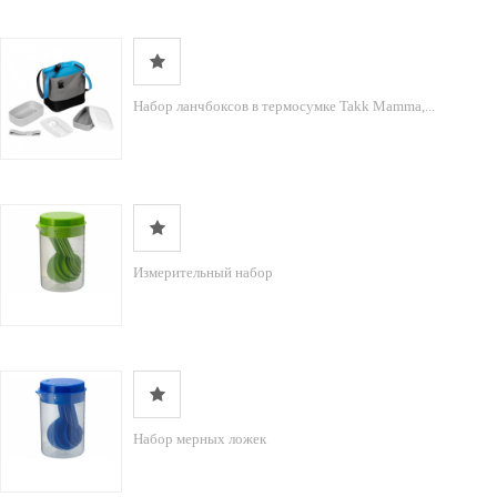
Набор ланчбоксов в термосумке Takk Mamma,...
Измерительный набор
Набор мерных ложек