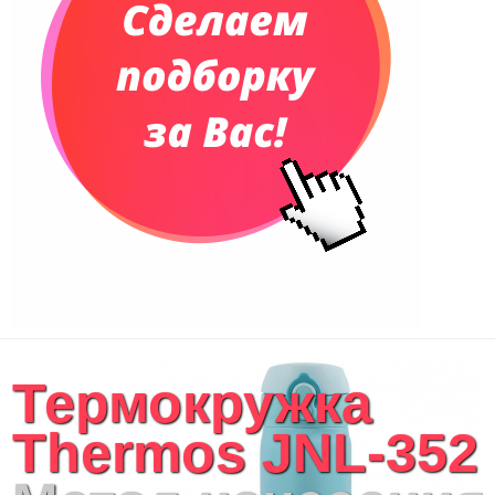
Сумки и Рюкзаки
Сумки для планшетов и ноутбуков
Рюкзаки
Конференц-сумки
Чемоданы
Сумки для покупок промо
Несессеры и косметички
Сумки спортивные
Сумки дорожные
Портфели
Чехлы для планшетов и ноутбуков
Сумка на пояс или шею
Аксессуары
Женские сумки
Термокружка
Уютный дом
Текстиль для ванной комнаты
Thermos JNL-352
Кухонные приспособления
Кухонный текстиль
Ножи разделочные доски