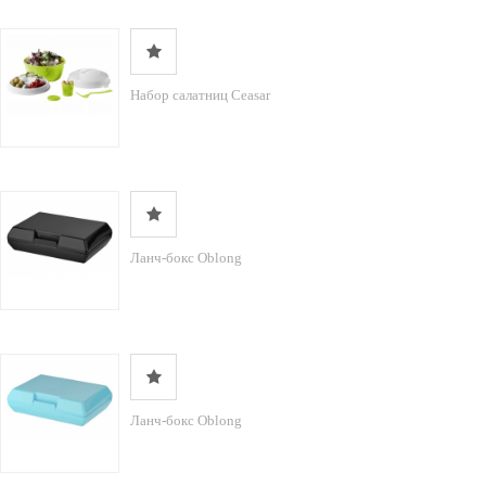
Набор салатниц Ceasar
Ланч-бокс Oblong
Ланч-бокс Oblong