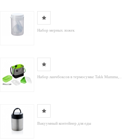
Набор мерных ложек
Набор ланчбоксов в термосумке Takk Mamma,...
Вакуумный контейнер для еды