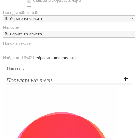
Чайные и кофейные пары
Металлическая посуда
Бренды
635 из 635
Наборы посуды
Выберите из списка
Предметы сервировки
Наличие
Стаканы
Выберите из списка
Эко кружки
Поиск в тексте
ЕВРОПОСУДА
Аксессуары
Найдено :165421
сбросить все фильтры
Ежедневники и блокноты
Блокноты
Показать
Ежедневники полудатированные
Популярные теги
Датированные ежедневники
Ежедневники недатированные
Планинги и телефонные книжки
Планинги датированные
Планинги недатированные
Телефонные книжки
Еженедельники
Органайзер на ежедневник