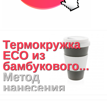
Термокружка
ECO из
бамбукового...
Метод
нанесения
логотипа: