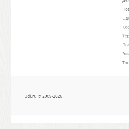
Де
Зажигалки
Но
Зеркала и косметички
Оде
Открывашки
Ко
Промо-мелочи
Зонты и дождевики
Тер
Зонты-трости
По
Складные зонты
Эл
Дождевики
Деловые аксессуары
То
Дорожные органайзеры
Обложки для документов
Зажимы для купюр
Папки, блокноты
3di.ru © 2009-2026
Визитницы настольные
Платки шелковые
Кошельки, портмоне, ключницы
Визитницы футляры для карт
Электроника и аксессуары