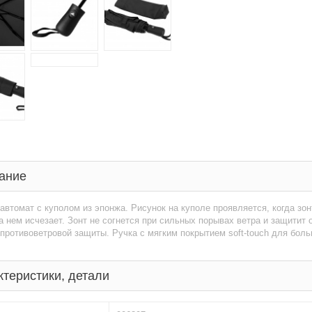
ание
автомат с куполом из эпонжа. Рисунок на куполе проявляется, когда зо
а нем исчезает. Зонт не согнется при сильных порывах ветра и защитит 
противоветровой защиты. Ручка с мягким покрытием soft-touch для бол
ктеристики, детали