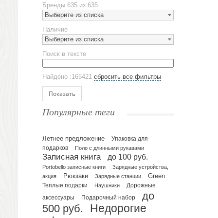
Бренды
635 из 635
Наборы посуды
Выберите из списка
Предметы сервировки
Наличие
Стаканы
Выберите из списка
Эко кружки
Поиск в тексте
ЕВРОПОСУДА
Аксессуары
Найдено :165421
сбросить все фильтры
Ежедневники и блокноты
Блокноты
Показать
Ежедневники полудатированные
Популярные теги
Датированные ежедневники
Ежедневники недатированные
Летнее предложение
Упаковка для
Планинги и телефонные книжки
подарков
Поло с длинными рукавами
Планинги датированные
Записная книга
до 100 руб.
Планинги недатированные
Portobello записные книги
Зарядные устройства,
Телефонные книжки
Рюкзаки
Green
акция
Зарядные станции
Еженедельники
Теплые подарки
Наушники
Дорожные
до
Органайзер на ежедневник
Подарочный набор
аксессуары
500 руб.
Недорогие
Сумки и Рюкзаки