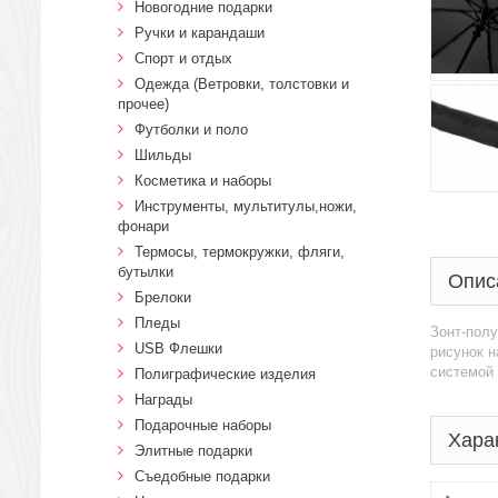
Новогодние подарки
Ручки и карандаши
Спорт и отдых
Одежда (Ветровки, толстовки и
прочее)
Футболки и поло
Шильды
Косметика и наборы
Инструменты, мультитулы,ножи,
фонари
Термосы, термокружки, фляги,
бутылки
Опис
Брелоки
Пледы
Зонт-полу
USB Флешки
рисунок н
системой 
Полиграфические изделия
Награды
Подарочные наборы
Хара
Элитные подарки
Cъедобные подарки