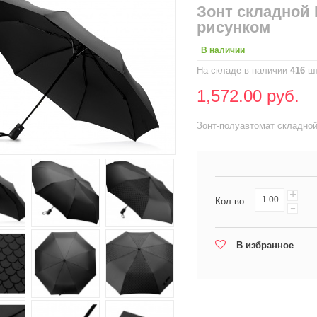
Зонт складной
рисунком
В наличии
На складе в наличии
416
шт
1,572.00 руб.
Зонт-полуавтомат складно
+
Кол-во:
-
В избранное