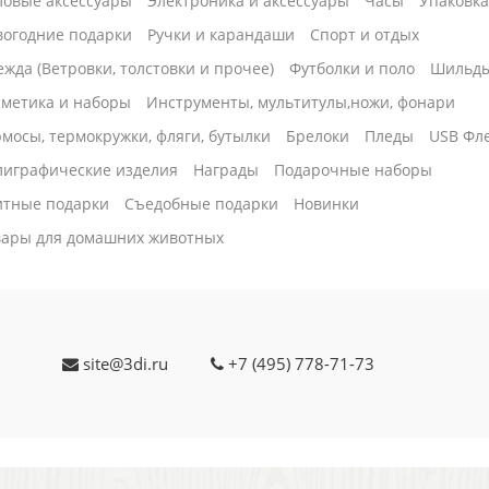
ловые аксессуары
Электроника и аксессуары
Часы
Упаковк
вогодние подарки
Ручки и карандаши
Спорт и отдых
жда (Ветровки, толстовки и прочее)
Футболки и поло
Шильд
сметика и наборы
Инструменты, мультитулы,ножи, фонари
мосы, термокружки, фляги, бутылки
Брелоки
Пледы
USB Фл
лиграфические изделия
Награды
Подарочные наборы
итные подарки
Cъедобные подарки
Новинки
вары для домашних животных
site@3di.ru
+7 (495) 778-71-73