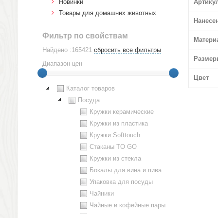
Новинки
Артику
Товары для домашних животных
Нанесе
Фильтр по свойствам
Матери
Найдено :165421
сбросить все фильтры
Размер
Диапазон цен
Цвет
Каталог товаров
Посуда
Кружки керамические
Кружки из пластика
Кружки Softtouch
Стаканы TO GO
Кружки из стекла
Бокалы для вина и пива
Упаковка для посуды
Чайники
Чайные и кофейные пары
Металлическая посуда