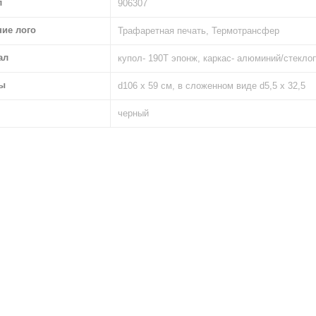
л
906307
ние лого
Трафаретная печать, Термотрансфер
ал
купол- 190Т эпонж, каркас- алюминий/стеклоп
ы
d106 х 59 см, в сложенном виде d5,5 х 32,5
черный