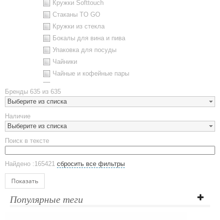
Кружки Softtouch
Стаканы TO GO
Кружки из стекла
Бокалы для вина и пива
Упаковка для посуды
Чайники
Чайные и кофейные пары
Металлическая посуда
Бренды
635 из 635
Наборы посуды
Выберите из списка
Предметы сервировки
Наличие
Стаканы
Выберите из списка
Эко кружки
Поиск в тексте
ЕВРОПОСУДА
Аксессуары
Найдено :165421
сбросить все фильтры
Ежедневники и блокноты
Блокноты
Показать
Ежедневники полудатированные
Популярные теги
Датированные ежедневники
Ежедневники недатированные