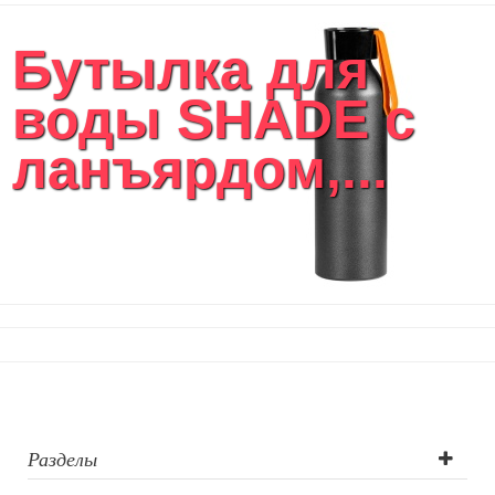
Женские сумки
Бутылка для
Уютный дом
Текстиль для ванной комнаты
воды SHADE с
Кухонные приспособления
Кухонный текстиль
ланъярдом,...
Ножи разделочные доски
Фоторамки и фотоальбомы
Уход за обувью
Игрушки
Шкатулки
Декоративные подушки
Интерьерные подарки
Винные аксессуары оптом
Свет
Природа и быт
Свечи и подсвечники
Садовый инвентарь
Разделы
Домашний текстиль