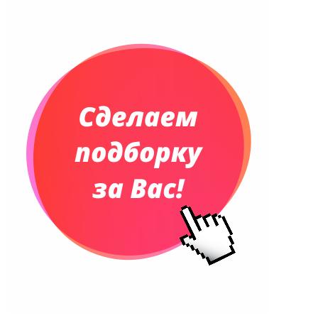
Планинги и телефонные книжки
Планинги датированные
Планинги недатированные
Телефонные книжки
Еженедельники
Органайзер на ежедневник
Сумки и Рюкзаки
Сумки для планшетов и ноутбуков
Рюкзаки
Конференц-сумки
Чемоданы
Сумки для покупок промо
Несессеры и косметички
Сумки спортивные
Сумки дорожные
Портфели
Чехлы для планшетов и ноутбуков
Сумка на пояс или шею
Аксессуары