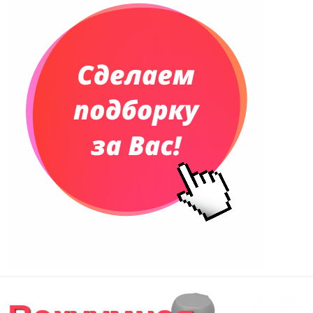
Планинги недатированные
Телефонные книжки
Еженедельники
Органайзер на ежедневник
Сумки и Рюкзаки
Сумки для планшетов и ноутбуков
Рюкзаки
Конференц-сумки
Чемоданы
Сумки для покупок промо
Несессеры и косметички
Сумки спортивные
Сумки дорожные
Портфели
Чехлы для планшетов и ноутбуков
Сумка на пояс или шею
Аксессуары
Женские сумки
Уютный дом