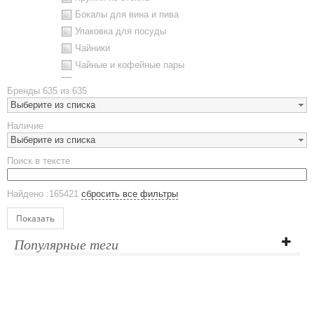
Бокалы для вина и пива
Упаковка для посуды
Чайники
Чайные и кофейные пары
Металлическая посуда
Бренды
635 из 635
Наборы посуды
Выберите из списка
Предметы сервировки
Наличие
Стаканы
Выберите из списка
Эко кружки
Поиск в тексте
ЕВРОПОСУДА
Аксессуары
Найдено :165421
сбросить все фильтры
Ежедневники и блокноты
Блокноты
Показать
Ежедневники полудатированные
Популярные теги
Датированные ежедневники
Ежедневники недатированные
Планинги и телефонные книжки
Планинги датированные