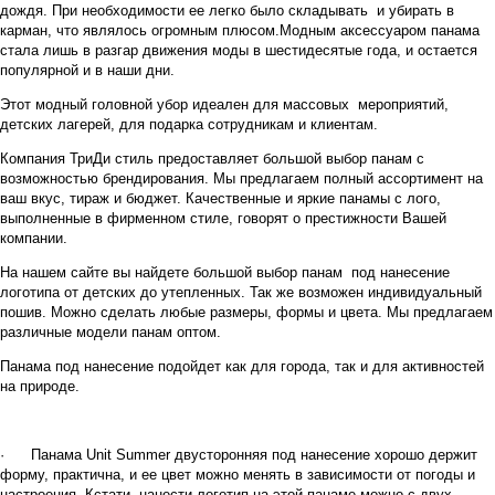
дождя. При необходимости ее легко было складывать и убирать в
карман, что являлось огромным плюсом.
Модным аксессуаром панама
стала лишь в разгар движения моды в шестидесятые года, и остается
популярной и в наши дни.
Этот модный головной убор идеален для массовых мероприятий,
детских лагерей, для подарка сотрудникам и клиентам.
Компания ТриДи стиль предоставляет большой выбор панам с
возможностью брендирования. Мы предлагаем полный ассортимент на
ваш вкус, тираж и бюджет. Качественные и яркие панамы с лого,
выполненные в фирменном стиле, говорят о престижности Вашей
компании.
На нашем сайте вы найдете большой выбор панам под нанесение
логотипа от детских до утепленных. Так же возможен индивидуальный
пошив. Можно сделать любые размеры, формы и цвета. Мы предлагаем
различные модели панам оптом.
Панама под нанесение подойдет как для города, так и для активностей
на природе.
·
Панама Unit Summer двусторонняя под нанесение хорошо держит
форму, практична, и ее цвет можно менять в зависимости от погоды и
настроения. Кстати, нанести логотип на этой панаме можно с двух