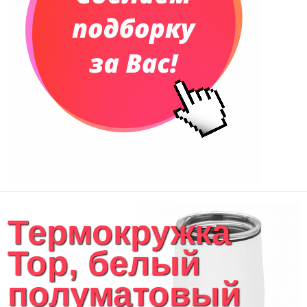
Сумки для планшетов и ноутбуков
Рюкзаки
Конференц-сумки
Чемоданы
Сумки для покупок промо
Несессеры и косметички
Сумки спортивные
Сумки дорожные
Портфели
Чехлы для планшетов и ноутбуков
Сумка на пояс или шею
Аксессуары
Женские сумки
Термокружка
Уютный дом
Текстиль для ванной комнаты
Top, белый
Кухонные приспособления
Кухонный текстиль
полуматовый
Ножи разделочные доски
Фоторамки и фотоальбомы