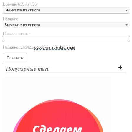
Металлическая посуда
Бренды
635 из 635
Наборы посуды
Выберите из списка
Предметы сервировки
Наличие
Стаканы
Выберите из списка
Эко кружки
Поиск в тексте
ЕВРОПОСУДА
Аксессуары
Найдено :165421
сбросить все фильтры
Ежедневники и блокноты
Блокноты
Показать
Ежедневники полудатированные
Популярные теги
Датированные ежедневники
Ежедневники недатированные
Планинги и телефонные книжки
Планинги датированные
Планинги недатированные
Телефонные книжки
Еженедельники
Органайзер на ежедневник
Сумки и Рюкзаки