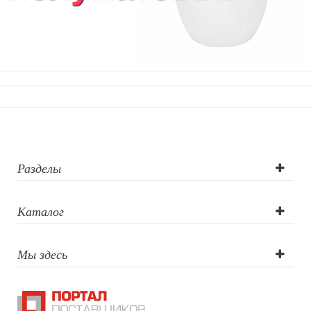
Уход за обувью
Игрушки
Шкатулки
Декоративные подушки
Интерьерные подарки
Винные аксессуары оптом
Свет
Природа и быт
Свечи и подсвечники
Садовый инвентарь
Разделы
Домашний текстиль
Офисные принадлежности
Каталог
Настольные аксессуары
Настольные календари
Подставки для визиток записок телефонов
Мы здесь
Канцтовары
Промо
Антистрессы